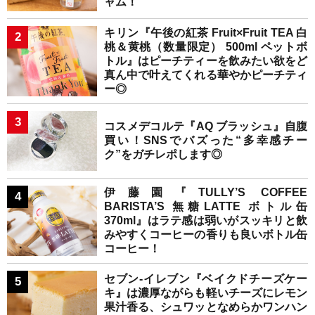
ャム！
キリン『午後の紅茶 Fruit×Fruit TEA 白
桃＆黄桃（数量限定） 500ml ペットボ
トル』はピーチティーを飲みたい欲をど
真ん中で叶えてくれる華やかピーチティ
ー◎
コスメデコルテ『AQ ブラッシュ』自腹
買い！SNSでバズった“多幸感チー
ク”をガチレポします◎
伊藤園『TULLY’S COFFEE
BARISTA’S 無糖LATTE ボトル缶
370ml』はラテ感は弱いがスッキリと飲
みやすくコーヒーの香りも良いボトル缶
コーヒー！
セブン-イレブン『ベイクドチーズケー
キ』は濃厚ながらも軽いチーズにレモン
果汁香る、シュワッとなめらかワンハン