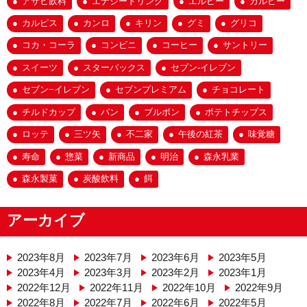
アサヒ飲料
エナジードリンク
エルビー
カルビー
カルピス
カンロ
キリン
グミ
グリコ
コカ・コーラ
コンビニ
コーヒー
サントリー
スイーツ
スターバックス
セブン-イレブン
セブン−イレブン
セブンプレミアム
チョコレート
チルドカップ
パン
ブルボン
ポテトチップス
ロッテ
三ツ矢
不二家
午後の紅茶
味覚糖
寿命
惣菜
新商品
明治
森永乳業
森永製菓
炭酸飲料
餌
アーカイブ
2023年8月
2023年7月
2023年6月
2023年5月
2023年4月
2023年3月
2023年2月
2023年1月
2022年12月
2022年11月
2022年10月
2022年9月
2022年8月
2022年7月
2022年6月
2022年5月