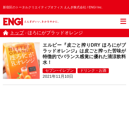
新宿区のトータルクリエイティブオフィス えんぎ株式会社 / ENGI Inc.
トップ
ほろにがブラッドオレンジ
/
エルビー『皮ごと搾りDRY ほろにがブ
ラッドオレンジ』は皮ごと搾った苦味が
特徴的でバランス感覚に優れた清涼飲料
水！
セブン−イレブン
ドリンク・お酒
2021年11月10日