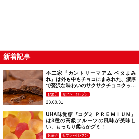
新着記事
不二家『カントリーマアム ペタまみ
れ』は外も中もチョコにまみれた、濃厚
で贅沢な味わいのサクサクチョコクッキ
ー！
お菓子
セブン−イレブン
23.08.31
UHA味覚糖『コグミ ＰＲＥＭＩＵＭ』
は3種の高級フルーツの風味が美味し
い、もっちり柔らかグミ！
お菓子
セブン−イレブン