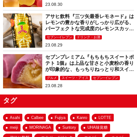
23.08.30
アサヒ飲料『三ツ矢最香レモネード』は
レモンの豊かな香りがしっかり広がる、
パーフェクトな完成度のレモンスカッシ
ュ！
セブン−イレブン
ドリンク・お酒
23.08.29
セブンプレミアム『もちもちスイートポ
テト 1個』は上品な甘さと小麦粉の香り
が印象的な、もっちりねっとり和スイー
ツ！
グルメ
スイーツ・アイス
セブン−イレブン
23.08.28
タグ
Asahi
Calbee
Fujiya
Kanro
LOTTE
meiji
MORINAGA
Suntory
UHA味覚糖