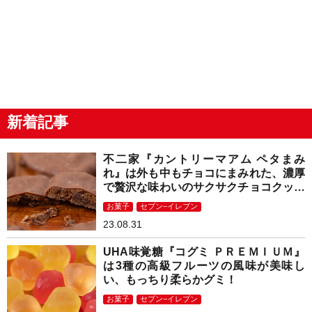
新着記事
不二家『カントリーマアム ペタまみ
れ』は外も中もチョコにまみれた、濃厚
で贅沢な味わいのサクサクチョコクッキ
ー！
お菓子
セブン−イレブン
23.08.31
UHA味覚糖『コグミ ＰＲＥＭＩＵＭ』
は3種の高級フルーツの風味が美味し
い、もっちり柔らかグミ！
お菓子
セブン−イレブン