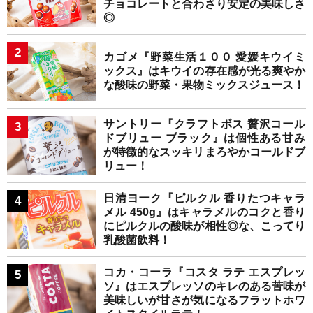
チョコレートと合わさり安定の美味しさ
◎
カゴメ『野菜生活１００ 愛媛キウイミ
ックス』はキウイの存在感が光る爽やか
な酸味の野菜・果物ミックスジュース！
サントリー『クラフトボス 贅沢コール
ドブリュー ブラック』は個性ある甘み
が特徴的なスッキリまろやかコールドブ
リュー！
日清ヨーク『ピルクル 香りたつキャラ
メル 450g』はキャラメルのコクと香り
にピルクルの酸味が相性◎な、こってり
乳酸菌飲料！
コカ・コーラ『コスタ ラテ エスプレッ
ソ』はエスプレッソのキレのある苦味が
美味しいが甘さが気になるフラットホワ