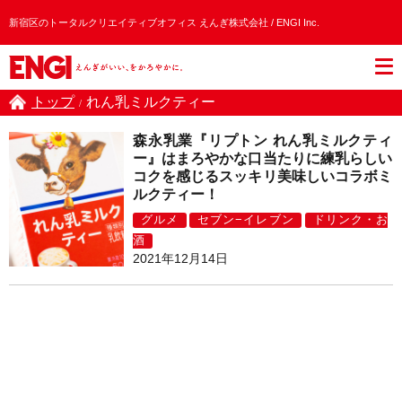
新宿区のトータルクリエイティブオフィス えんぎ株式会社 / ENGI Inc.
トップ
れん乳ミルクティー
/
森永乳業『リプトン れん乳ミルクティ
ー』はまろやかな口当たりに練乳らしい
コクを感じるスッキリ美味しいコラボミ
ルクティー！
グルメ
セブン−イレブン
ドリンク・お
酒
2021年12月14日