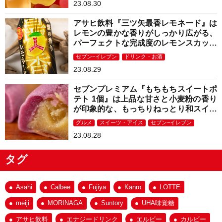
23.08.30
アサヒ飲料『三ツ矢最香レモネード』は
レモンの豊かな香りがしっかり広がる、
パーフェクトな完成度のレモンスカッシ
ュ！
セブン−イレブン
ドリンク・お酒
23.08.29
セブンプレミアム『もちもちスイートポ
テト 1個』は上品な甘さと小麦粉の香り
が印象的な、もっちりねっとり和スイー
ツ！
グルメ
スイーツ・アイス
セブン−イレブン
23.08.28
タグ
Asahi
Calbee
Fujiya
Kanro
LOTTE
meiji
MORINAGA
Suntory
UHA味覚糖
アサヒ飲料
エナジードリンク
エルビー
カルビー