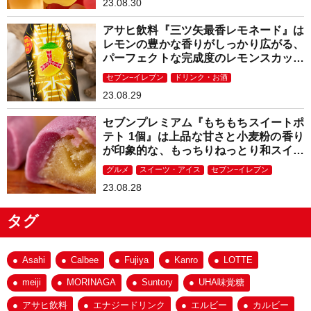
23.08.30
アサヒ飲料『三ツ矢最香レモネード』は
レモンの豊かな香りがしっかり広がる、
パーフェクトな完成度のレモンスカッシ
ュ！
セブン−イレブン
ドリンク・お酒
23.08.29
セブンプレミアム『もちもちスイートポ
テト 1個』は上品な甘さと小麦粉の香り
が印象的な、もっちりねっとり和スイー
ツ！
グルメ
スイーツ・アイス
セブン−イレブン
23.08.28
タグ
Asahi
Calbee
Fujiya
Kanro
LOTTE
meiji
MORINAGA
Suntory
UHA味覚糖
アサヒ飲料
エナジードリンク
エルビー
カルビー