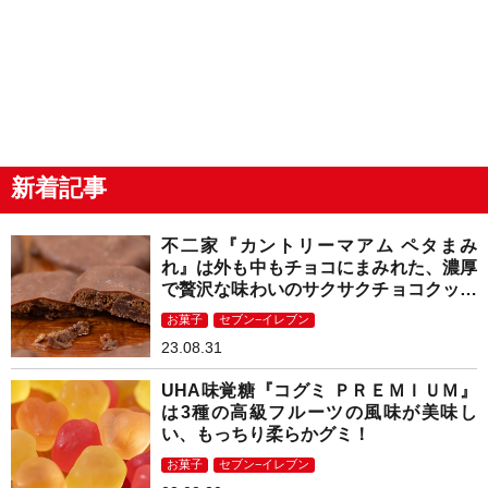
新着記事
不二家『カントリーマアム ペタまみ
れ』は外も中もチョコにまみれた、濃厚
で贅沢な味わいのサクサクチョコクッキ
ー！
お菓子
セブン−イレブン
23.08.31
UHA味覚糖『コグミ ＰＲＥＭＩＵＭ』
は3種の高級フルーツの風味が美味し
い、もっちり柔らかグミ！
お菓子
セブン−イレブン