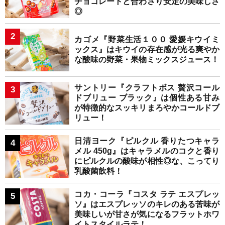
チョコレートと合わさり安定の美味しさ
◎
カゴメ『野菜生活１００ 愛媛キウイミ
ックス』はキウイの存在感が光る爽やか
な酸味の野菜・果物ミックスジュース！
サントリー『クラフトボス 贅沢コール
ドブリュー ブラック』は個性ある甘み
が特徴的なスッキリまろやかコールドブ
リュー！
日清ヨーク『ピルクル 香りたつキャラ
メル 450g』はキャラメルのコクと香り
にピルクルの酸味が相性◎な、こってり
乳酸菌飲料！
コカ・コーラ『コスタ ラテ エスプレッ
ソ』はエスプレッソのキレのある苦味が
美味しいが甘さが気になるフラットホワ
イトスタイルラテ！