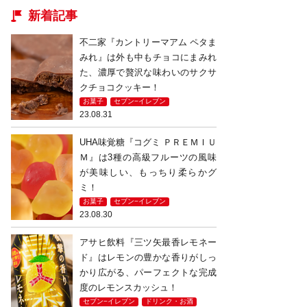
新着記事
不二家『カントリーマアム ペタま
みれ』は外も中もチョコにまみれ
た、濃厚で贅沢な味わいのサクサ
クチョコクッキー！
お菓子
セブン−イレブン
23.08.31
UHA味覚糖『コグミ ＰＲＥＭＩＵ
Ｍ』は3種の高級フルーツの風味
が美味しい、もっちり柔らかグ
ミ！
お菓子
セブン−イレブン
23.08.30
アサヒ飲料『三ツ矢最香レモネー
ド』はレモンの豊かな香りがしっ
かり広がる、パーフェクトな完成
度のレモンスカッシュ！
セブン−イレブン
ドリンク・お酒