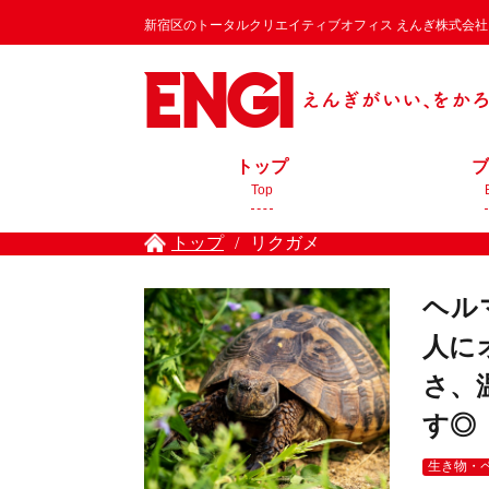
新宿区のトータルクリエイティブオフィス えんぎ株式会社 / EN
トップ
ブ
Top
トップ
/
リクガメ
ヘル
人に
さ、
す◎
生き物・