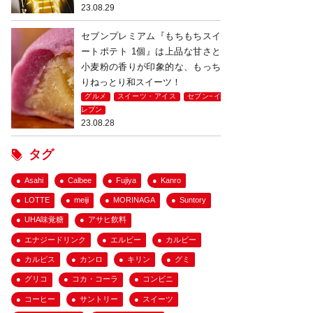
23.08.29
セブンプレミアム『もちもちスイ
ートポテト 1個』は上品な甘さと
小麦粉の香りが印象的な、もっち
りねっとり和スイーツ！
グルメ
スイーツ・アイス
セブン−イ
レブン
23.08.28
タグ
Asahi
Calbee
Fujiya
Kanro
LOTTE
meiji
MORINAGA
Suntory
UHA味覚糖
アサヒ飲料
エナジードリンク
エルビー
カルビー
カルピス
カンロ
キリン
グミ
グリコ
コカ・コーラ
コンビニ
コーヒー
サントリー
スイーツ