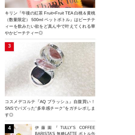
キリン『午後の紅茶 Fruit×Fruit TEA 白桃＆黄桃
（数量限定） 500ml ペットボトル』はピーチテ
ィーを飲みたい欲をど真ん中で叶えてくれる華
やかピーチティー◎
コスメデコルテ『AQ ブラッシュ』自腹買い！
SNSでバズった“多幸感チーク”をガチレポしま
す◎
伊藤園『TULLY’S COFFEE
BARISTA’S 無糖LATTE ボトル缶