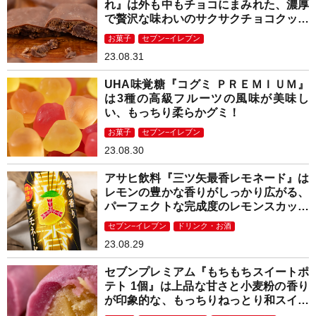
れ』は外も中もチョコにまみれた、濃厚
で贅沢な味わいのサクサクチョコクッキ
ー！
お菓子
セブン−イレブン
23.08.31
UHA味覚糖『コグミ ＰＲＥＭＩＵＭ』
は3種の高級フルーツの風味が美味し
い、もっちり柔らかグミ！
お菓子
セブン−イレブン
23.08.30
アサヒ飲料『三ツ矢最香レモネード』は
レモンの豊かな香りがしっかり広がる、
パーフェクトな完成度のレモンスカッシ
ュ！
セブン−イレブン
ドリンク・お酒
23.08.29
セブンプレミアム『もちもちスイートポ
テト 1個』は上品な甘さと小麦粉の香り
が印象的な、もっちりねっとり和スイー
ツ！