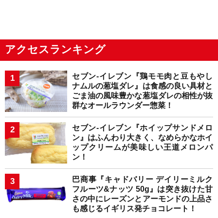
アクセスランキング
セブン-イレブン『鶏モモ肉と豆もやし
ナムルの葱塩ダレ』は食感の良い具材と
ごま油の風味豊かな葱塩ダレの相性が抜
群なオールラウンダー惣菜！
セブン-イレブン『ホイップサンドメロ
ン』はふんわり大きく、なめらかなホイ
ップクリームが美味しい王道メロンパ
ン！
巴商事『キャドバリー デイリーミルク
フルーツ&ナッツ 50g』は突き抜けた甘
さの中にレーズンとアーモンドの上品さ
も感じるイギリス発チョコレート！