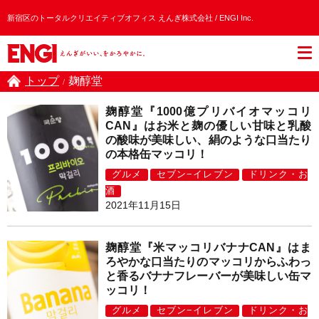
新宿区のトータルクリエイティブオフィス えんぎ株式会社 / ENGI Inc.
トップ
麹醇堂
/
麹醇堂『1000億プリバイオマッコリ
CAN』はお米と麹の優しい甘味と乳酸
の酸味が美味しい、絹のような口当たり
の本格缶マッコリ！
グルメ
セブン−イレブン
ドリンク・お
酒
2021年11月15日
麹醇堂『米マッコリバナナCAN』はま
ろやかな口当たりのマッコリからふわっ
と香るバナナフレーバーが美味しい缶マ
ッコリ！
グルメ
セブン−イレブン
ドリンク・お