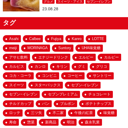
グルメ
スイーツ・アイス
セブン−イレブン
23.08.28
タグ
Asahi
Calbee
Fujiya
Kanro
LOTTE
meiji
MORINAGA
Suntory
UHA味覚糖
アサヒ飲料
エナジードリンク
エルビー
カルビー
カルピス
カンロ
キリン
グミ
グリコ
コカ・コーラ
コンビニ
コーヒー
サントリー
スイーツ
スターバックス
セブン-イレブン
セブン−イレブン
セブンプレミアム
チョコレート
チルドカップ
パン
ブルボン
ポテトチップス
ロッテ
三ツ矢
不二家
午後の紅茶
味覚糖
寿命
惣菜
新商品
明治
森永乳業