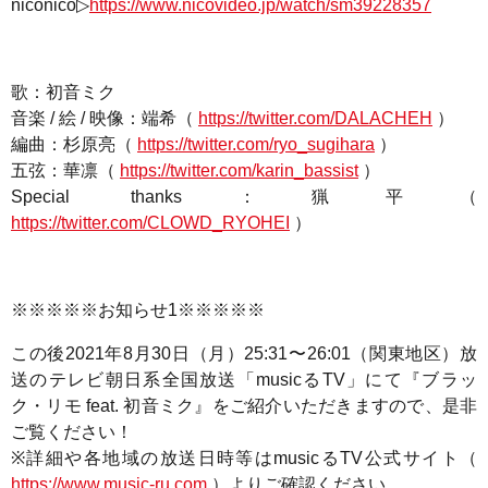
niconico
▷
https://www.nicovideo.jp/watch/sm39228357
歌：初音ミク
音楽 / 絵 / 映像：端希（
https://twitter.com/DALACHEH
）
編曲：杉原亮（
https://twitter.com/ryo_sugihara
）
五弦：華凛（
https://twitter.com/karin_bassist
）
Special thanks：猟平（
https://twitter.com/CLOWD_RYOHEI
）
※※※※※お知らせ1※※※※※
この後2021年8月30日（月）
25:31
〜
26:01
（関東地区）放
送のテレビ朝日系全国放送「musicるTV」にて『ブラッ
ク・リモ feat. 初音ミク』をご紹介いただきますので、是非
ご覧ください！
※詳細や各地域の放送日時等はmusicるTV公式サイト（
https://www.music-ru.com
）よりご確認ください。