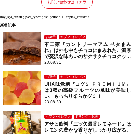
お問い合わせはコチラ
[my_sga_ranking post_type="post" period="1" display_count="5"]
新着記事
お菓子
セブン−イレブン
不二家『カントリーマアム ペタまみ
れ』は外も中もチョコにまみれた、濃厚
で贅沢な味わいのサクサクチョコクッキ
ー！
23.08.31
お菓子
セブン−イレブン
UHA味覚糖『コグミ ＰＲＥＭＩＵＭ』
は3種の高級フルーツの風味が美味し
い、もっちり柔らかグミ！
23.08.30
セブン−イレブン
ドリンク・お酒
アサヒ飲料『三ツ矢最香レモネード』は
レモンの豊かな香りがしっかり広がる、