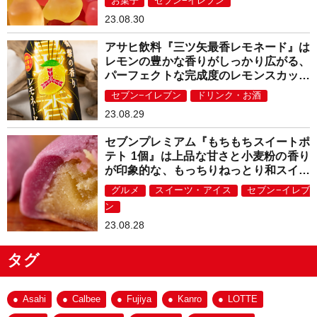
お菓子
セブン−イレブン
23.08.30
アサヒ飲料『三ツ矢最香レモネード』は
レモンの豊かな香りがしっかり広がる、
パーフェクトな完成度のレモンスカッシ
ュ！
セブン−イレブン
ドリンク・お酒
23.08.29
セブンプレミアム『もちもちスイートポ
テト 1個』は上品な甘さと小麦粉の香り
が印象的な、もっちりねっとり和スイー
ツ！
グルメ
スイーツ・アイス
セブン−イレブ
ン
23.08.28
タグ
Asahi
Calbee
Fujiya
Kanro
LOTTE