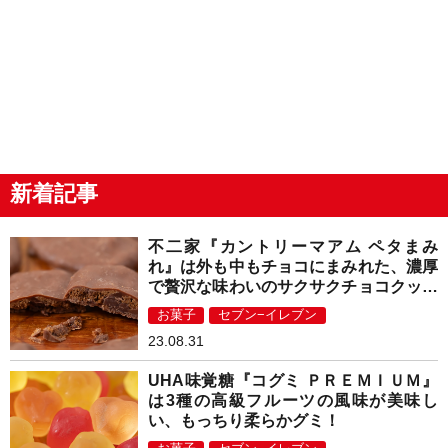
新着記事
不二家『カントリーマアム ペタまみ
れ』は外も中もチョコにまみれた、濃厚
で贅沢な味わいのサクサクチョコクッキ
ー！
お菓子
セブン−イレブン
23.08.31
UHA味覚糖『コグミ ＰＲＥＭＩＵＭ』
は3種の高級フルーツの風味が美味し
い、もっちり柔らかグミ！