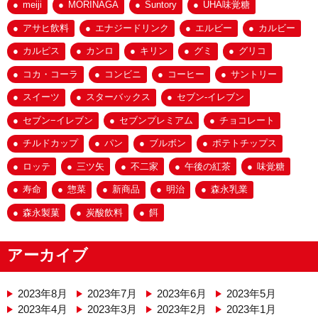
meiji
MORINAGA
Suntory
UHA味覚糖
アサヒ飲料
エナジードリンク
エルビー
カルビー
カルピス
カンロ
キリン
グミ
グリコ
コカ・コーラ
コンビニ
コーヒー
サントリー
スイーツ
スターバックス
セブン-イレブン
セブン−イレブン
セブンプレミアム
チョコレート
チルドカップ
パン
ブルボン
ポテトチップス
ロッテ
三ツ矢
不二家
午後の紅茶
味覚糖
寿命
惣菜
新商品
明治
森永乳業
森永製菓
炭酸飲料
餌
アーカイブ
2023年8月
2023年7月
2023年6月
2023年5月
2023年4月
2023年3月
2023年2月
2023年1月