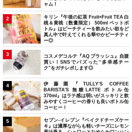
ャム！
キリン『午後の紅茶 Fruit×Fruit TEA 白
桃＆黄桃（数量限定） 500ml ペットボ
トル』はピーチティーを飲みたい欲をど
真ん中で叶えてくれる華やかピーチティ
ー◎
コスメデコルテ『AQ ブラッシュ』自腹
買い！SNSでバズった“多幸感チー
ク”をガチレポします◎
伊藤園『TULLY’S COFFEE
BARISTA’S 無糖LATTE ボトル缶
370ml』はラテ感は弱いがスッキリと飲
みやすくコーヒーの香りも良いボトル缶
コーヒー！
セブン-イレブン『ベイクドチーズケー
キ』は濃厚ながらも軽いチーズにレモン
果汁香る、シュワッとなめらかワンハン