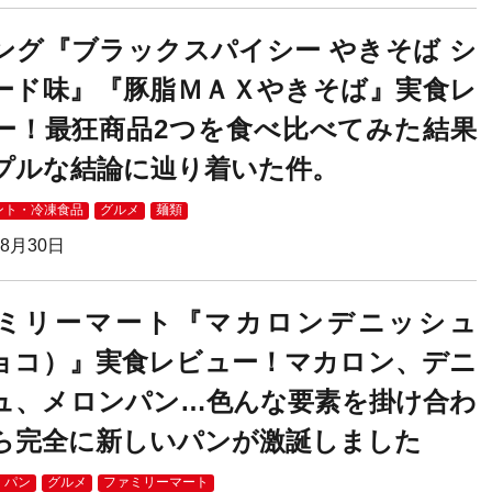
ング『ブラックスパイシー やきそば シ
ード味』『豚脂ＭＡＸやきそば』実食レ
ー！最狂商品2つを食べ比べてみた結果
プルな結論に辿り着いた件。
ント・冷凍食品
グルメ
麺類
08月30日
ミリーマート『マカロンデニッシュ
ョコ）』実食レビュー！マカロン、デニ
ュ、メロンパン…色んな要素を掛け合わ
ら完全に新しいパンが激誕しました
・パン
グルメ
ファミリーマート