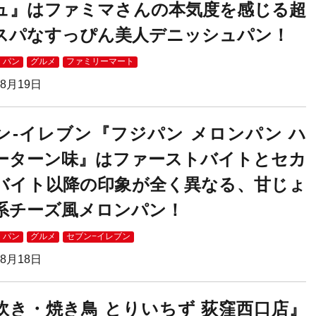
ュ』はファミマさんの本気度を感じる超
スパなすっぴん美人デニッシュパン！
・パン
グルメ
ファミリーマート
08月19日
ン-イレブン『フジパン メロンパン ハ
ーターン味』はファーストバイトとセカ
バイト以降の印象が全く異なる、甘じょ
系チーズ風メロンパン！
・パン
グルメ
セブン−イレブン
08月18日
炊き・焼き鳥 とりいちず 荻窪西口店』