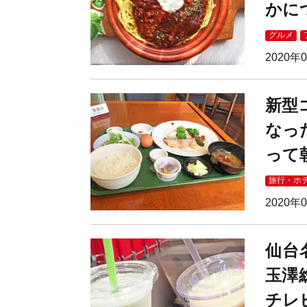
かに
グルメ
2020年
新型
なっ
って
旅行・ホ
2020年
仙台
玉澤
チレ