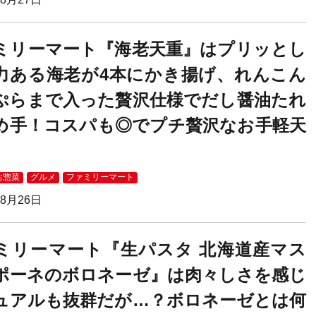
ミリーマート『海老天重』はプリッとし
力ある海老が4本にかき揚げ、れんこん
ぷらまで入った贅沢仕様でだし醤油たれ
め手！コスパも◎でプチ贅沢なお手軽天
お惣菜
グルメ
ファミリーマート
08月26日
ミリーマート『生パスタ 北海道産マス
ポーネのボロネーゼ』は肉々しさを感じ
ュアルも抜群だが…？ボロネーゼとは何