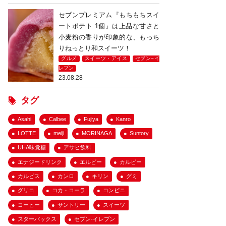
セブンプレミアム『もちもちスイ
ートポテト 1個』は上品な甘さと
小麦粉の香りが印象的な、もっち
りねっとり和スイーツ！
グルメ
スイーツ・アイス
セブン−イ
レブン
23.08.28
タグ
Asahi
Calbee
Fujiya
Kanro
LOTTE
meiji
MORINAGA
Suntory
UHA味覚糖
アサヒ飲料
エナジードリンク
エルビー
カルビー
カルピス
カンロ
キリン
グミ
グリコ
コカ・コーラ
コンビニ
コーヒー
サントリー
スイーツ
スターバックス
セブン-イレブン