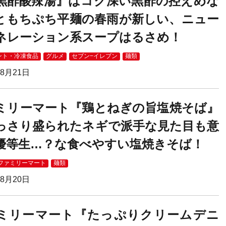
黒酢酸辣湯』はコク深い黒酢の控えめな
ともちぷち平麺の春雨が新しい、ニュー
ネレーション系スープはるさめ！
ント・冷凍食品
グルメ
セブン−イレブン
麺類
08月21日
ミリーマート『鶏とねぎの旨塩焼そば』
っさり盛られたネギで派手な見た目も意
優等生…？な食べやすい塩焼きそば！
ファミリーマート
麺類
08月20日
ミリーマート『たっぷりクリームデニ