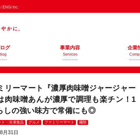
GI Inc.
ログ
事業内容
企業
Blog
Services
Comp
ミリーマート『濃厚肉味噌ジャージャー
は肉味噌あんが濃厚で調理も楽チン！1
らしの強い味方で常備にも◎
ント・冷凍食品
グルメ
ファミリーマート
麺類
08月31日