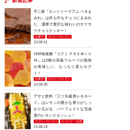
新着記事
不二家『カントリーマアム ペタま
みれ』は外も中もチョコにまみれ
た、濃厚で贅沢な味わいのサクサ
クチョコクッキー！
お菓子
セブン−イレブン
23.08.31
UHA味覚糖『コグミ ＰＲＥＭＩＵ
Ｍ』は3種の高級フルーツの風味
が美味しい、もっちり柔らかグ
ミ！
お菓子
セブン−イレブン
23.08.30
アサヒ飲料『三ツ矢最香レモネー
ド』はレモンの豊かな香りがしっ
かり広がる、パーフェクトな完成
度のレモンスカッシュ！
セブン−イレブン
ドリンク・お酒
23.08.29