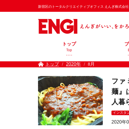
新宿区のトータルクリエイティブオフィス えんぎ株式会社 / EN
トップ
ブ
Top
トップ
/
2020年
/
8月
ファ
麺』
人暮
インスタ
2020年