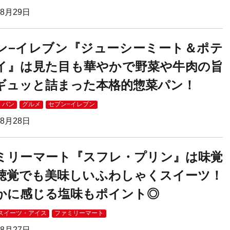
08月29日
ン−イレブン『ジューシーミート＆ポテ
イ』は見た目も華やかで野菜や牛肉の旨
ギュッと詰まった本格的惣菜パン！
・パン
グルメ
セブン−イレブン
08月28日
ミリーマート『スフレ・プリン』は味覚
聴覚でも美味しいふわしゃくスイーツ！
かに感じる塩味もポイント◎
スイーツ・アイス
ファミリーマート
08月27日