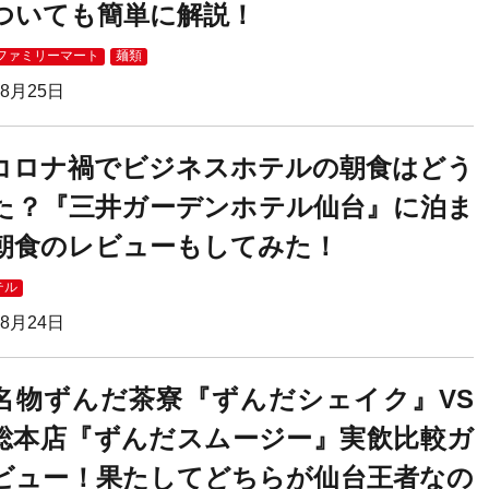
ついても簡単に解説！
ファミリーマート
麺類
08月25日
コロナ禍でビジネスホテルの朝食はどう
た？『三井ガーデンホテル仙台』に泊ま
朝食のレビューもしてみた！
テル
08月24日
名物ずんだ茶寮『ずんだシェイク』VS
総本店『ずんだスムージー』実飲比較ガ
ビュー！果たしてどちらが仙台王者なの