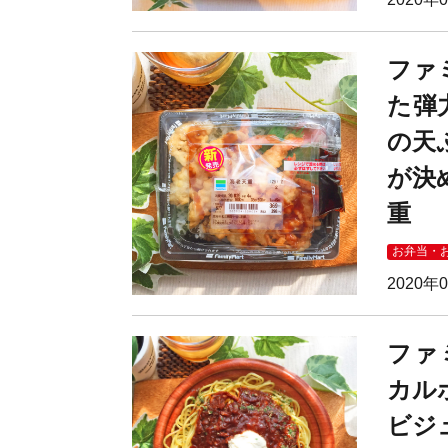
ファ
た弾
の天
が決
重
お弁当・
2020年
ファ
カル
ビジ