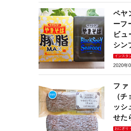
ペヤ
ーフ
ビュ
シン
インスタ
2020年
ファ
（チ
ッシ
せた
おにぎり