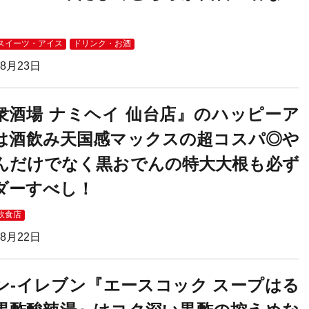
スイーツ・アイス
ドリンク・お酒
08月23日
衆酒場 ナミヘイ 仙台店』のハッピーア
は酒飲み天国感マックスの超コスパ◎や
んだけでなく黒おでんの特大大根も必ず
ダーすべし！
飲食店
08月22日
ン-イレブン『エースコック スープはる