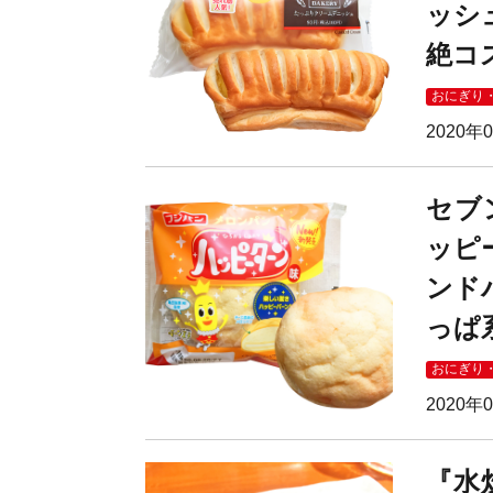
ッシ
絶コ
おにぎり
2020年
セブ
ッピ
ンド
っぱ
おにぎり
2020年
『水