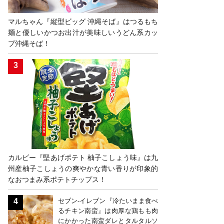
マルちゃん『縦型ビッグ 沖縄そば』はつるもち
麺と優しいかつお出汁が美味しいうどん系カッ
プ沖縄そば！
カルビー『堅あげポテト 柚子こしょう味』は九
州産柚子こしょうの爽やかな青い香りが印象的
なおつまみ系ポテトチップス！
セブン-イレブン『冷たいまま食べ
るチキン南蛮』は肉厚な鶏もも肉
にかかった南蛮ダレとタルタルソ