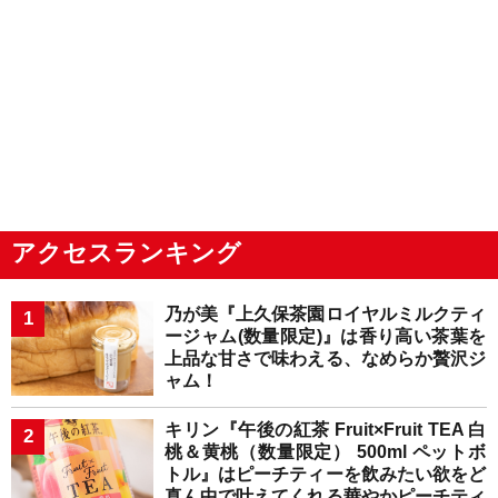
アクセスランキング
乃が美『上久保茶園ロイヤルミルクティ
ージャム(数量限定)』は香り高い茶葉を
上品な甘さで味わえる、なめらか贅沢ジ
ャム！
キリン『午後の紅茶 Fruit×Fruit TEA 白
桃＆黄桃（数量限定） 500ml ペットボ
トル』はピーチティーを飲みたい欲をど
真ん中で叶えてくれる華やかピーチティ