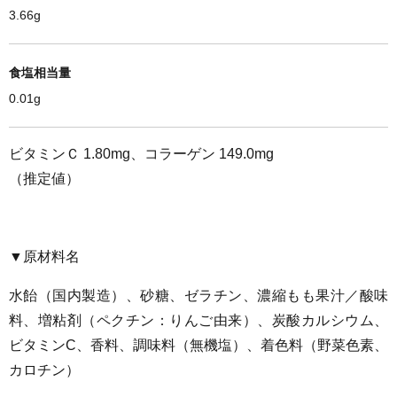
3.66g
食塩相当量
0.01g
ビタミンＣ
1.80mg
、コラーゲン
149.0mg
（推定値）
▼原材料名
水飴（国内製造）、砂糖、ゼラチン、濃縮もも果汁／酸味
料、増粘剤（ペクチン：りんご由来）、炭酸カルシウム、
ビタミンC、香料、調味料（無機塩）、着色料（野菜色素、
カロチン）