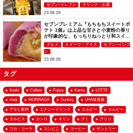
ュ！
セブン−イレブン
ドリンク・お酒
23.08.29
セブンプレミアム『もちもちスイートポ
テト 1個』は上品な甘さと小麦粉の香り
が印象的な、もっちりねっとり和スイー
ツ！
グルメ
スイーツ・アイス
セブン−イレブ
ン
23.08.28
タグ
Asahi
Calbee
Fujiya
Kanro
LOTTE
meiji
MORINAGA
Suntory
UHA味覚糖
アサヒ飲料
エナジードリンク
エルビー
カルビー
カルピス
カンロ
キリン
グミ
グリコ
コカ・コーラ
コンビニ
コーヒー
サントリー