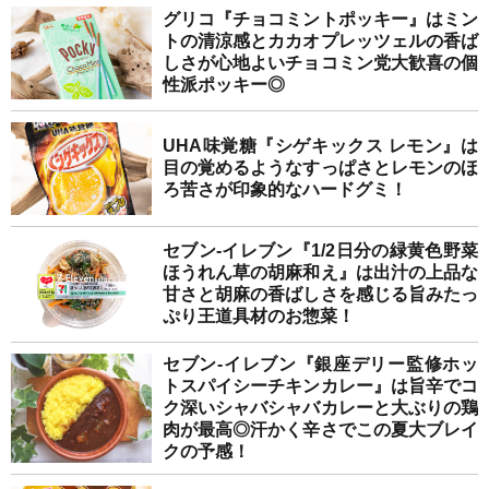
グリコ『チョコミントポッキー』はミン
トの清涼感とカカオプレッツェルの香ば
しさが心地よいチョコミン党大歓喜の個
性派ポッキー◎
UHA味覚糖『シゲキックス レモン』は
目の覚めるようなすっぱさとレモンのほ
ろ苦さが印象的なハードグミ！
セブン-イレブン『1/2日分の緑黄色野菜
ほうれん草の胡麻和え』は出汁の上品な
甘さと胡麻の香ばしさを感じる旨みたっ
ぷり王道具材のお惣菜！
セブン-イレブン『銀座デリー監修ホッ
トスパイシーチキンカレー』は旨辛でコ
ク深いシャバシャバカレーと大ぶりの鶏
肉が最高◎汗かく辛さでこの夏大ブレイ
クの予感！