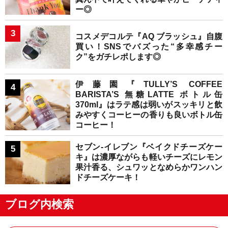
ー◎
コスメデコルテ『AQ ブラッシュ』自腹
買い！SNSでバズった“多幸感チー
ク”をガチレポします◎
伊藤園『TULLY’S COFFEE
BARISTA’S 無糖LATTE ボトル缶
370ml』はラテ感は弱いがスッキリと飲
みやすくコーヒーの香りも良いボトル缶
コーヒー！
セブン-イレブン『ベイクドチーズケー
キ』は濃厚ながらも軽いチーズにレモン
果汁香る、シュワッとなめらかワンハン
ドチーズケーキ！
ブログ内検索