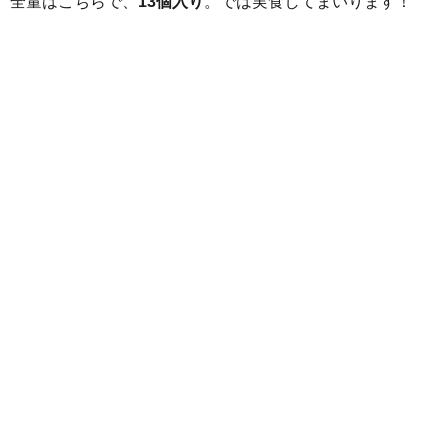
全量はこちらで、
13個入り
。では実食してまいります！