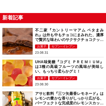
新着記事
不二家『カントリーマアム ペタまみ
れ』は外も中もチョコにまみれた、濃厚
で贅沢な味わいのサクサクチョコクッキ
ー！
お菓子
セブン−イレブン
23.08.31
UHA味覚糖『コグミ ＰＲＥＭＩＵＭ』
は3種の高級フルーツの風味が美味し
い、もっちり柔らかグミ！
お菓子
セブン−イレブン
23.08.30
アサヒ飲料『三ツ矢最香レモネード』は
レモンの豊かな香りがしっかり広がる、
パーフェクトな完成度のレモンスカッシ