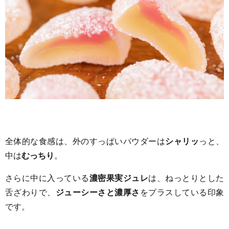
全体的な食感は、外のすっぱいパウダーは
シャリッ
っと、
中は
むっちり
。
さらに中に入っている
濃密果実ジュレ
は、ねっとりとした
舌ざわりで、
ジューシーさと濃厚さ
をプラスしている印象
です。