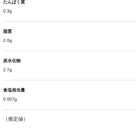
たんぱく質
0.3g
脂質
2.0g
炭水化物
2.7g
食塩相当量
0.007g
（推定値）