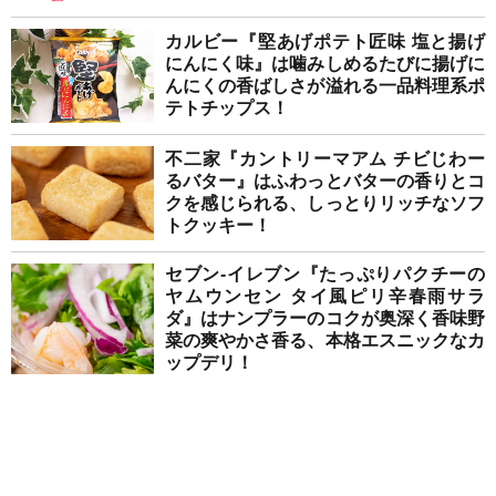
カルビー『堅あげポテト匠味 塩と揚げ
にんにく味』は噛みしめるたびに揚げに
んにくの香ばしさが溢れる一品料理系ポ
テトチップス！
不二家『カントリーマアム チビじわー
るバター』はふわっとバターの香りとコ
クを感じられる、しっとりリッチなソフ
トクッキー！
セブン-イレブン『たっぷりパクチーの
ヤムウンセン タイ風ピリ辛春雨サラ
ダ』はナンプラーのコクが奥深く香味野
菜の爽やかさ香る、本格エスニックなカ
ップデリ！