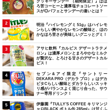
クッキーサンデー （期間限定）』はほ
ろ苦コーヒーと濃厚塩チョコレートソー
スが◎パフェとサンデーの違いとは？
明治『ハイレモングミ 51g』はハイレモ
ンらしい爽やかなレモンの酸味と、ほの
かなほろ苦さが美味しいグニッとグミ！
アサヒ飲料『カルピス デザートラテメ
ロン』は濃厚メロンとまろやかなミルク
が贅沢な、とろける甘さのデザートカル
ピス！
セブン&アイ限定『サントリー
DEKARA PRO（デカラ プロ）』はデカ
ビタCらしい酸味とダカラらしいスッキ
リ感がバランスよく混じり合った、サウ
ナー専用ドリンク！
伊藤園『TULLY’S COFFEE キリマンジ
ャロBLACK ボトル缶 285ml』は甘くふ