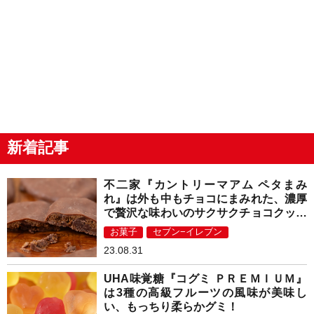
新着記事
不二家『カントリーマアム ペタまみ
れ』は外も中もチョコにまみれた、濃厚
で贅沢な味わいのサクサクチョコクッキ
ー！
お菓子
セブン−イレブン
23.08.31
UHA味覚糖『コグミ ＰＲＥＭＩＵＭ』
は3種の高級フルーツの風味が美味し
い、もっちり柔らかグミ！