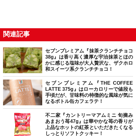
関連記事
セブンプレミアム『抹茶クランチチョコ
38g』は香り高く濃厚な宇治抹茶とほの
かに感じる塩味が大人贅沢な、ザクホロ
和スイーツ系クランチチョコ！
セブンプレミアム『THE COFFEE
LATTE 375g』はローカロリーで値段も
手頃だが、甘味料の特徴的な風味が気に
なるボトル缶カフェラテ！
不二家『カントリーマアムミニ 旬摘み
あまおう苺47g』は華やかな苺の香りが
上品なホットの紅茶といただきたくなる
しっとりソフトクッキー！