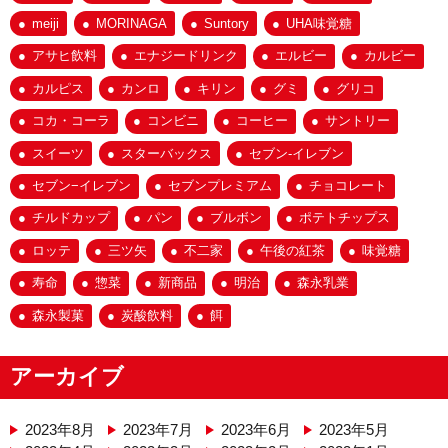
meiji
MORINAGA
Suntory
UHA味覚糖
アサヒ飲料
エナジードリンク
エルビー
カルビー
カルピス
カンロ
キリン
グミ
グリコ
コカ・コーラ
コンビニ
コーヒー
サントリー
スイーツ
スターバックス
セブン-イレブン
セブン−イレブン
セブンプレミアム
チョコレート
チルドカップ
パン
ブルボン
ポテトチップス
ロッテ
三ツ矢
不二家
午後の紅茶
味覚糖
寿命
惣菜
新商品
明治
森永乳業
森永製菓
炭酸飲料
餌
アーカイブ
2023年8月
2023年7月
2023年6月
2023年5月