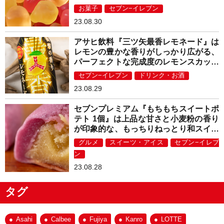
お菓子
セブン−イレブン
23.08.30
アサヒ飲料『三ツ矢最香レモネード』は
レモンの豊かな香りがしっかり広がる、
パーフェクトな完成度のレモンスカッシ
ュ！
セブン−イレブン
ドリンク・お酒
23.08.29
セブンプレミアム『もちもちスイートポ
テト 1個』は上品な甘さと小麦粉の香り
が印象的な、もっちりねっとり和スイー
ツ！
グルメ
スイーツ・アイス
セブン−イレブ
ン
23.08.28
タグ
Asahi
Calbee
Fujiya
Kanro
LOTTE