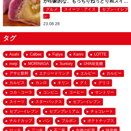
が印象的な、もっちりねっとり和スイー
ツ！
グルメ
スイーツ・アイス
セブン−イレブ
ン
23.08.28
タグ
Asahi
Calbee
Fujiya
Kanro
LOTTE
meiji
MORINAGA
Suntory
UHA味覚糖
アサヒ飲料
エナジードリンク
エルビー
カルビー
カルピス
カンロ
キリン
グミ
グリコ
コカ・コーラ
コンビニ
コーヒー
サントリー
スイーツ
スターバックス
セブン-イレブン
セブン−イレブン
セブンプレミアム
チョコレート
チルドカップ
パン
ブルボン
ポテトチップス
ロッテ
三ツ矢
不二家
午後の紅茶
味覚糖