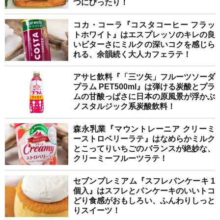
つにぴったり！
コカ・コーラ『コスタコーヒー フラッ
トホワイト』はエスプレッソのキレの良
いビターさにミルクの深いコクを感じら
れる、余韻続く大人カフェラテ！
アサヒ飲料『「三ツ矢」フルーツソーダ
プラム PET500ml』は弾ける炭酸とプラ
ムの甘酸っぱさに日本の原風景が浮かぶ
ノスタルジック系炭酸飲料！
森永乳業『マウントレーニア クリーミ
ーストロベリーラテ』はなめらかミルク
とこってりいちごのバランスが絶妙な、
クリーミーフルーツラテ！
セブンプレミアム『スフレパンケーキ 1
個入』はスフレとパンケーキのいいトコ
どり食感がおもしろい、ふんわりしっと
りスイーツ！