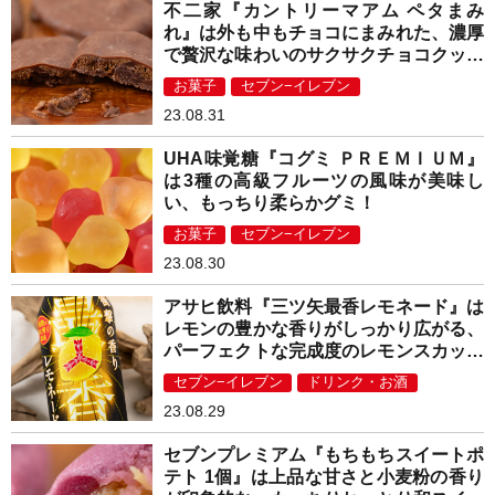
不二家『カントリーマアム ペタまみ
れ』は外も中もチョコにまみれた、濃厚
で贅沢な味わいのサクサクチョコクッキ
ー！
お菓子
セブン−イレブン
23.08.31
UHA味覚糖『コグミ ＰＲＥＭＩＵＭ』
は3種の高級フルーツの風味が美味し
い、もっちり柔らかグミ！
お菓子
セブン−イレブン
23.08.30
アサヒ飲料『三ツ矢最香レモネード』は
レモンの豊かな香りがしっかり広がる、
パーフェクトな完成度のレモンスカッシ
ュ！
セブン−イレブン
ドリンク・お酒
23.08.29
セブンプレミアム『もちもちスイートポ
テト 1個』は上品な甘さと小麦粉の香り