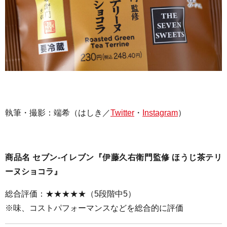
執筆・撮影：
端希（はしき／
Twitter
・
Instagram
）
商品名 セブン-イレブン『伊藤久右衛門監修 ほうじ茶テリ
ーヌショコラ』
総合評価：★★★★★（5段階中5）
※味、コストパフォーマンスなどを総合的に評価