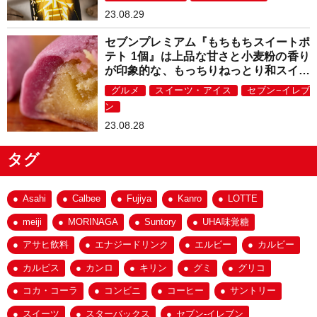
23.08.29
セブンプレミアム『もちもちスイートポ
テト 1個』は上品な甘さと小麦粉の香り
が印象的な、もっちりねっとり和スイー
ツ！
グルメ
スイーツ・アイス
セブン−イレブ
ン
23.08.28
タグ
Asahi
Calbee
Fujiya
Kanro
LOTTE
meiji
MORINAGA
Suntory
UHA味覚糖
アサヒ飲料
エナジードリンク
エルビー
カルビー
カルピス
カンロ
キリン
グミ
グリコ
コカ・コーラ
コンビニ
コーヒー
サントリー
スイーツ
スターバックス
セブン-イレブン