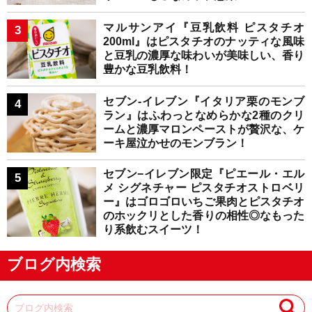
マルサンアイ『豆乳飲料 ピスタチオ
200ml』はピスタチオのナッティな風味
と豆乳の濃厚な味わいが美味しい、香り
豊かな豆乳飲料！
セブン-イレブン『イタリア栗のモンブ
ラン』はふわっとなめらかな2種のクリ
ームと濃厚マロンペーストが贅沢な、ケ
ーキ屋泣かせのモンブラン！
セブン−イレブン限定『ピエール・エル
メ シグネチャー ピスタチオストロベリ
ー』はゴロゴロいちご果肉とピスタチオ
のホックリとした香りの相性◎なもった
り系飲むスイーツ！
ブログ内検索