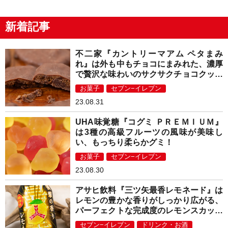
新着記事
不二家『カントリーマアム ペタまみ
れ』は外も中もチョコにまみれた、濃厚
で贅沢な味わいのサクサクチョコクッキ
ー！
お菓子
セブン−イレブン
23.08.31
UHA味覚糖『コグミ ＰＲＥＭＩＵＭ』
は3種の高級フルーツの風味が美味し
い、もっちり柔らかグミ！
お菓子
セブン−イレブン
23.08.30
アサヒ飲料『三ツ矢最香レモネード』は
レモンの豊かな香りがしっかり広がる、
パーフェクトな完成度のレモンスカッシ
ュ！
セブン−イレブン
ドリンク・お酒