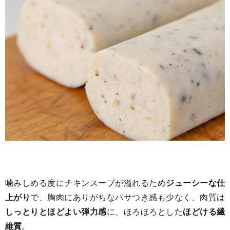
噛みしめる度にチキンスープが溢れるため
ジューシーな仕
上がり
で、胸肉にありがちなパサつき感も少なく、肉質は
しっとりとほどよい弾力感
に、ほろほろとした
ほどける繊
維質
。