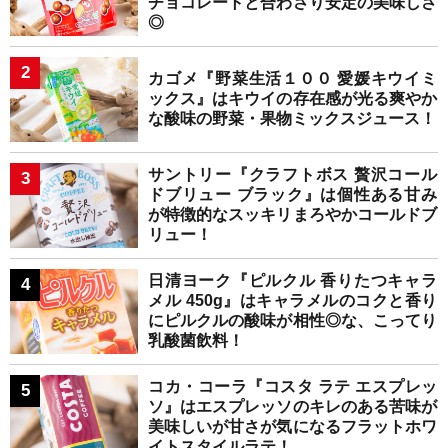
チョコレートと合わさり安定の美味しさ
◎
カゴメ『野菜生活１００ 愛媛キウイミ
ックス』はキウイの存在感が光る爽やか
な酸味の野菜・果物ミックスジュース！
サントリー『クラフトボス 贅沢コール
ドブリュー ブラック』は個性ある甘み
が特徴的なスッキリまろやかコールドブ
リュー！
日清ヨーク『ピルクル 香りたつキャラ
メル 450g』はキャラメルのコクと香り
にピルクルの酸味が相性◎な、こってり
乳酸菌飲料！
コカ・コーラ『コスタ ラテ エスプレッ
ソ』はエスプレッソのキレのある苦味が
美味しいが甘さが気になるフラットホワ
イトスタイルラテ！