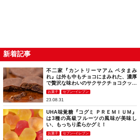
新着記事
不二家『カントリーマアム ペタまみ
れ』は外も中もチョコにまみれた、濃厚
で贅沢な味わいのサクサクチョコクッキ
ー！
お菓子
セブン−イレブン
23.08.31
UHA味覚糖『コグミ ＰＲＥＭＩＵＭ』
は3種の高級フルーツの風味が美味し
い、もっちり柔らかグミ！
お菓子
セブン−イレブン