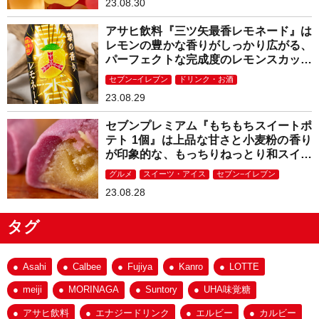
23.08.30
アサヒ飲料『三ツ矢最香レモネード』は
レモンの豊かな香りがしっかり広がる、
パーフェクトな完成度のレモンスカッシ
ュ！
セブン−イレブン
ドリンク・お酒
23.08.29
セブンプレミアム『もちもちスイートポ
テト 1個』は上品な甘さと小麦粉の香り
が印象的な、もっちりねっとり和スイー
ツ！
グルメ
スイーツ・アイス
セブン−イレブン
23.08.28
タグ
Asahi
Calbee
Fujiya
Kanro
LOTTE
meiji
MORINAGA
Suntory
UHA味覚糖
アサヒ飲料
エナジードリンク
エルビー
カルビー