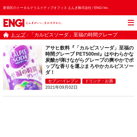
新宿区のトータルクリエイティブオフィス えんぎ株式会社 / ENGI Inc.
トップ
「カルピスソーダ」至福の時間グレープ
/
アサヒ飲料『「カルピスソーダ」至福の
時間グレープ PET500ml』はやわらかな
炭酸が弾けながらグレープの爽やかでポ
ップな香りを運ぶまろやかカルピスソー
ダ！
セブン−イレブン
ドリンク・お酒
2021年09月02日