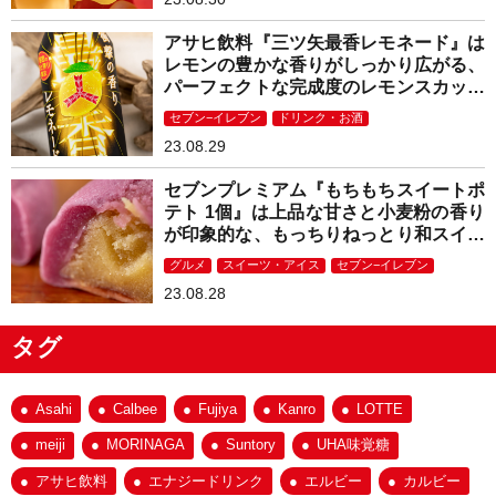
アサヒ飲料『三ツ矢最香レモネード』は
レモンの豊かな香りがしっかり広がる、
パーフェクトな完成度のレモンスカッシ
ュ！
セブン−イレブン
ドリンク・お酒
23.08.29
セブンプレミアム『もちもちスイートポ
テト 1個』は上品な甘さと小麦粉の香り
が印象的な、もっちりねっとり和スイー
ツ！
グルメ
スイーツ・アイス
セブン−イレブン
23.08.28
タグ
Asahi
Calbee
Fujiya
Kanro
LOTTE
meiji
MORINAGA
Suntory
UHA味覚糖
アサヒ飲料
エナジードリンク
エルビー
カルビー