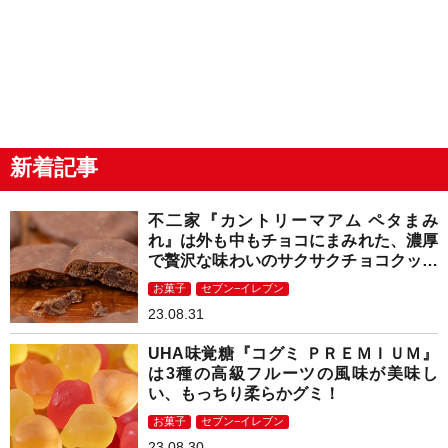
新着記事
不二家『カントリーマアム ペタまみ
れ』は外も中もチョコにまみれた、濃厚
で贅沢な味わいのサクサクチョコクッキ
ー！
お菓子
セブン−イレブン
23.08.31
UHA味覚糖『コグミ ＰＲＥＭＩＵＭ』
は3種の高級フルーツの風味が美味し
い、もっちり柔らかグミ！
お菓子
セブン−イレブン
23.08.30