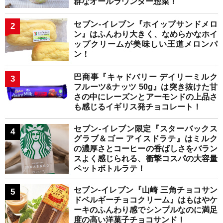
群なオールラウンダー惣菜！
セブン-イレブン『ホイップサンドメロ
ン』はふんわり大きく、なめらかなホイ
ップクリームが美味しい王道メロンパ
ン！
巴商事『キャドバリー デイリーミルク
フルーツ&ナッツ 50g』は突き抜けた甘
さの中にレーズンとアーモンドの上品さ
も感じるイギリス発チョコレート！
セブン-イレブン限定『スターバックス
グラブ＆ゴー アイスドラテ』はミルク
の濃厚さとコーヒーの香ばしさをバラン
スよく感じられる、衝撃コスパの大容量
ペットボトルラテ！
セブン-イレブン『山崎 三角チョコサン
ドベルギーチョコクリーム』はもはやケ
ーキのふんわり感でシンプルなのに満足
度の高い洋菓子チョコサンド！