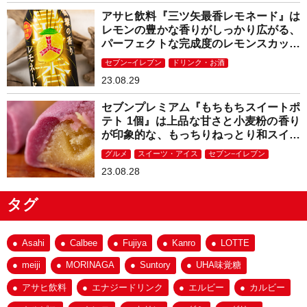
アサヒ飲料『三ツ矢最香レモネード』は
レモンの豊かな香りがしっかり広がる、
パーフェクトな完成度のレモンスカッシ
ュ！
セブン−イレブン
ドリンク・お酒
23.08.29
セブンプレミアム『もちもちスイートポ
テト 1個』は上品な甘さと小麦粉の香り
が印象的な、もっちりねっとり和スイー
ツ！
グルメ
スイーツ・アイス
セブン−イレブン
23.08.28
タグ
Asahi
Calbee
Fujiya
Kanro
LOTTE
meiji
MORINAGA
Suntory
UHA味覚糖
アサヒ飲料
エナジードリンク
エルビー
カルビー