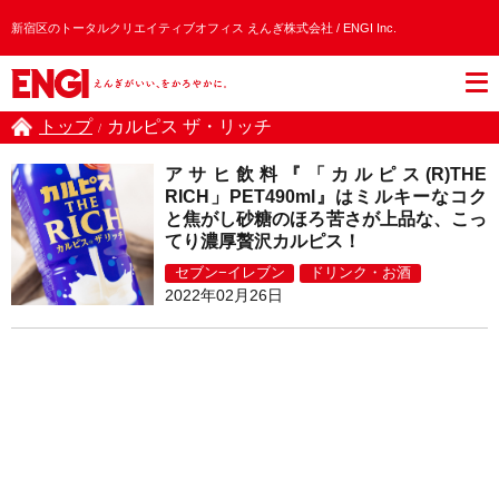
新宿区のトータルクリエイティブオフィス えんぎ株式会社 / ENGI Inc.
トップ
カルピス ザ・リッチ
/
アサヒ飲料『「カルピス(R)THE
RICH」PET490ml』はミルキーなコク
と焦がし砂糖のほろ苦さが上品な、こっ
てり濃厚贅沢カルピス！
セブン−イレブン
ドリンク・お酒
2022年02月26日