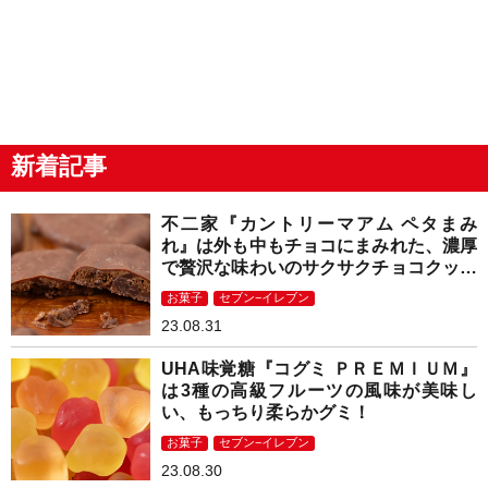
新着記事
不二家『カントリーマアム ペタまみ
れ』は外も中もチョコにまみれた、濃厚
で贅沢な味わいのサクサクチョコクッキ
ー！
お菓子
セブン−イレブン
23.08.31
UHA味覚糖『コグミ ＰＲＥＭＩＵＭ』
は3種の高級フルーツの風味が美味し
い、もっちり柔らかグミ！
お菓子
セブン−イレブン
23.08.30