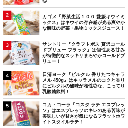
◎
カゴメ『野菜生活１００ 愛媛キウイミ
ックス』はキウイの存在感が光る爽やか
な酸味の野菜・果物ミックスジュース！
サントリー『クラフトボス 贅沢コール
ドブリュー ブラック』は個性ある甘み
が特徴的なスッキリまろやかコールドブ
リュー！
日清ヨーク『ピルクル 香りたつキャラ
メル 450g』はキャラメルのコクと香り
にピルクルの酸味が相性◎な、こってり
乳酸菌飲料！
コカ・コーラ『コスタ ラテ エスプレッ
ソ』はエスプレッソのキレのある苦味が
美味しいが甘さが気になるフラットホワ
イトスタイルラテ！