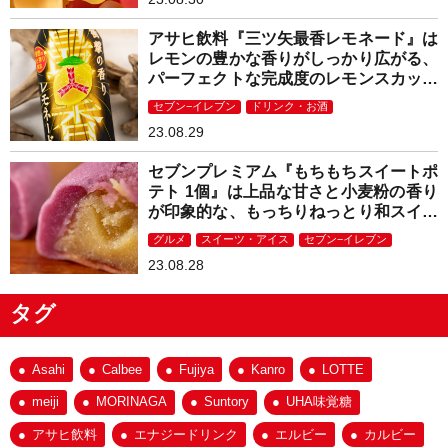
アサヒ飲料『三ツ矢最香レモネード』は
レモンの豊かな香りがしっかり広がる、
パーフェクトな完成度のレモンスカッシ
ュ！
セブン−イレブン
ドリンク・お酒
23.08.29
セブンプレミアム『もちもちスイートポ
テト 1個』は上品な甘さと小麦粉の香り
が印象的な、もっちりねっとり和スイー
ツ！
グルメ
スイーツ・アイス
セブン−イレブン
23.08.28
タグ
Asahi
Calbee
Fujiya
Kanro
LOTTE
meiji
MORINAGA
Suntory
UHA味覚糖
アサヒ飲料
エナジードリンク
エルビー
カルビー