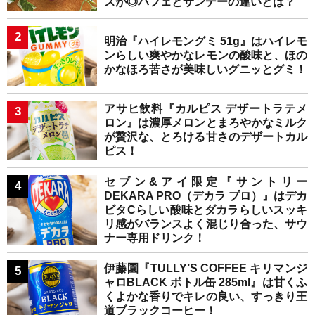
スが◎パフェとサンデーの違いとは？
明治『ハイレモングミ 51g』はハイレモ
ンらしい爽やかなレモンの酸味と、ほの
かなほろ苦さが美味しいグニッとグミ！
アサヒ飲料『カルピス デザートラテメ
ロン』は濃厚メロンとまろやかなミルク
が贅沢な、とろける甘さのデザートカル
ピス！
セブン&アイ限定『サントリー
DEKARA PRO（デカラ プロ）』はデカ
ビタCらしい酸味とダカラらしいスッキ
リ感がバランスよく混じり合った、サウ
ナー専用ドリンク！
伊藤園『TULLY’S COFFEE キリマンジ
ャロBLACK ボトル缶 285ml』は甘くふ
くよかな香りでキレの良い、すっきり王
道ブラックコーヒー！