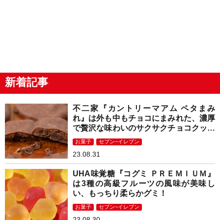
新着記事
不二家『カントリーマアム ペタまみ
れ』は外も中もチョコにまみれた、濃厚
で贅沢な味わいのサクサクチョコクッキ
ー！
お菓子
セブン−イレブン
23.08.31
UHA味覚糖『コグミ ＰＲＥＭＩＵＭ』
は3種の高級フルーツの風味が美味し
い、もっちり柔らかグミ！
お菓子
セブン−イレブン
23.08.30