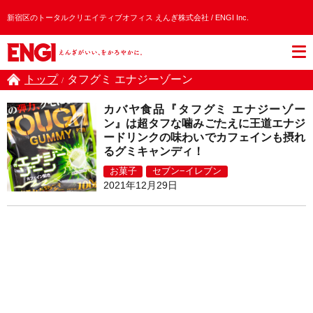
新宿区のトータルクリエイティブオフィス えんぎ株式会社 / ENGI Inc.
トップ
タフグミ エナジーゾーン
/
カバヤ食品『タフグミ エナジーゾー
ン』は超タフな噛みごたえに王道エナジ
ードリンクの味わいでカフェインも摂れ
るグミキャンディ！
お菓子
セブン−イレブン
2021年12月29日