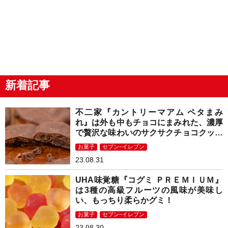
新着記事
不二家『カントリーマアム ペタまみ
れ』は外も中もチョコにまみれた、濃厚
で贅沢な味わいのサクサクチョコクッキ
ー！
お菓子
セブン−イレブン
23.08.31
UHA味覚糖『コグミ ＰＲＥＭＩＵＭ』
は3種の高級フルーツの風味が美味し
い、もっちり柔らかグミ！
お菓子
セブン−イレブン
23.08.30