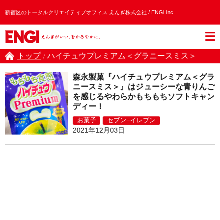
新宿区のトータルクリエイティブオフィス えんぎ株式会社 / ENGI Inc.
トップ
ハイチュウプレミアム＜グラニースミス＞
/
森永製菓『ハイチュウプレミアム＜グラ
ニースミス＞』はジューシーな青りんご
を感じるやわらかもちもちソフトキャン
ディー！
お菓子
セブン−イレブン
2021年12月03日