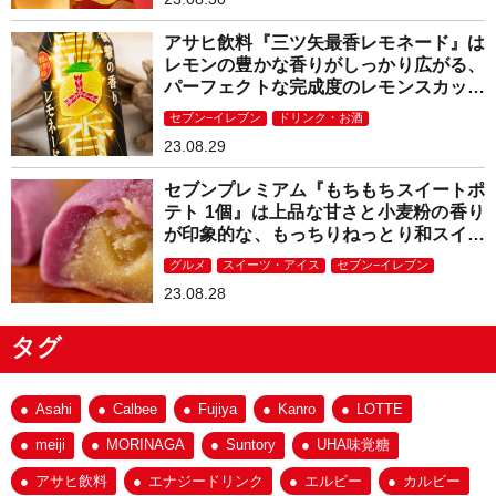
アサヒ飲料『三ツ矢最香レモネード』は
レモンの豊かな香りがしっかり広がる、
パーフェクトな完成度のレモンスカッシ
ュ！
セブン−イレブン
ドリンク・お酒
23.08.29
セブンプレミアム『もちもちスイートポ
テト 1個』は上品な甘さと小麦粉の香り
が印象的な、もっちりねっとり和スイー
ツ！
グルメ
スイーツ・アイス
セブン−イレブン
23.08.28
タグ
Asahi
Calbee
Fujiya
Kanro
LOTTE
meiji
MORINAGA
Suntory
UHA味覚糖
アサヒ飲料
エナジードリンク
エルビー
カルビー