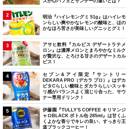
スが◎パフェとサンデーの違いとは？
明治『ハイレモングミ 51g』はハイレモ
ンらしい爽やかなレモンの酸味と、ほの
かなほろ苦さが美味しいグニッとグミ！
アサヒ飲料『カルピス デザートラテメ
ロン』は濃厚メロンとまろやかなミルク
が贅沢な、とろける甘さのデザートカル
ピス！
セブン&アイ限定『サントリー
DEKARA PRO（デカラ プロ）』はデカ
ビタCらしい酸味とダカラらしいスッキ
リ感がバランスよく混じり合った、サウ
ナー専用ドリンク！
伊藤園『TULLY’S COFFEE キリマンジ
ャロBLACK ボトル缶 285ml』は甘くふ
くよかな香りでキレの良い、すっきり王
道ブラックコーヒー！