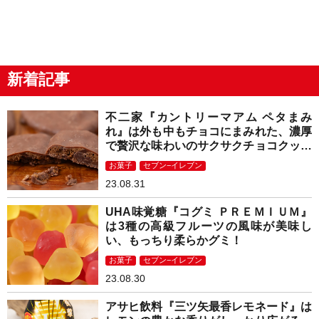
新着記事
不二家『カントリーマアム ペタまみ
れ』は外も中もチョコにまみれた、濃厚
で贅沢な味わいのサクサクチョコクッキ
ー！
お菓子
セブン−イレブン
23.08.31
UHA味覚糖『コグミ ＰＲＥＭＩＵＭ』
は3種の高級フルーツの風味が美味し
い、もっちり柔らかグミ！
お菓子
セブン−イレブン
23.08.30
アサヒ飲料『三ツ矢最香レモネード』は