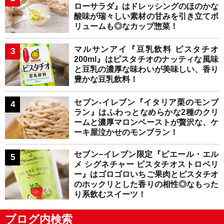
ローサラダ』はドレッシングのほのかな
酸味が瑞々しい素材の甘みを引き立てボ
リュームも◎なカップ惣菜！
マルサンアイ『豆乳飲料 ピスタチオ
200ml』はピスタチオのナッティな風味
と豆乳の濃厚な味わいが美味しい、香り
豊かな豆乳飲料！
セブン-イレブン『イタリア栗のモンブ
ラン』はふわっとなめらかな2種のクリ
ームと濃厚マロンペーストが贅沢な、ケ
ーキ屋泣かせのモンブラン！
セブン−イレブン限定『ピエール・エル
メ シグネチャー ピスタチオストロベリ
ー』はゴロゴロいちご果肉とピスタチオ
のホックリとした香りの相性◎なもった
り系飲むスイーツ！
ブログ内検索