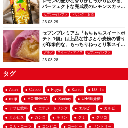
レモンの豊かな香りがしっかり広がる、
パーフェクトな完成度のレモンスカッシ
ュ！
セブン−イレブン
ドリンク・お酒
23.08.29
セブンプレミアム『もちもちスイートポ
テト 1個』は上品な甘さと小麦粉の香り
が印象的な、もっちりねっとり和スイー
ツ！
グルメ
スイーツ・アイス
セブン−イレブン
23.08.28
タグ
Asahi
Calbee
Fujiya
Kanro
LOTTE
meiji
MORINAGA
Suntory
UHA味覚糖
アサヒ飲料
エナジードリンク
エルビー
カルビー
カルピス
カンロ
キリン
グミ
グリコ
コカ・コーラ
コンビニ
コーヒー
サントリー