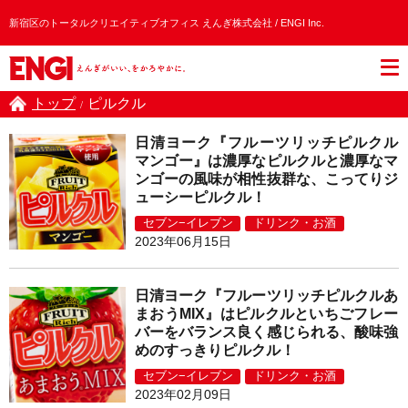
新宿区のトータルクリエイティブオフィス えんぎ株式会社 / ENGI Inc.
トップ
ピルクル
/
日清ヨーク『フルーツリッチピルクル
マンゴー』は濃厚なピルクルと濃厚なマ
ンゴーの風味が相性抜群な、こってりジ
ューシーピルクル！
セブン−イレブン
ドリンク・お酒
2023年06月15日
日清ヨーク『フルーツリッチピルクルあ
まおうMIX』はピルクルといちごフレー
バーをバランス良く感じられる、酸味強
めのすっきりピルクル！
セブン−イレブン
ドリンク・お酒
2023年02月09日