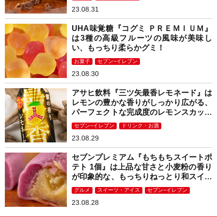
23.08.31
UHA味覚糖『コグミ ＰＲＥＭＩＵＭ』
は3種の高級フルーツの風味が美味し
い、もっちり柔らかグミ！
お菓子
セブン−イレブン
23.08.30
アサヒ飲料『三ツ矢最香レモネード』は
レモンの豊かな香りがしっかり広がる、
パーフェクトな完成度のレモンスカッシ
ュ！
セブン−イレブン
ドリンク・お酒
23.08.29
セブンプレミアム『もちもちスイートポ
テト 1個』は上品な甘さと小麦粉の香り
が印象的な、もっちりねっとり和スイー
ツ！
グルメ
スイーツ・アイス
セブン−イレブン
23.08.28