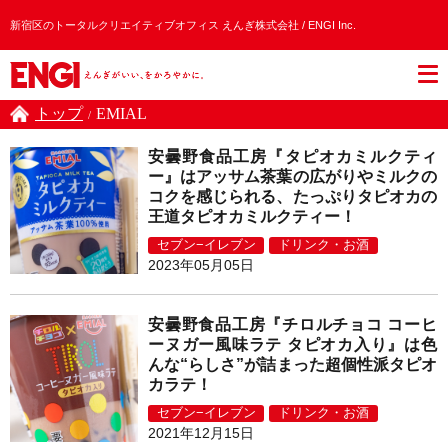
新宿区のトータルクリエイティブオフィス えんぎ株式会社 / ENGI Inc.
トップ
EMIAL
/
安曇野食品工房『タピオカミルクティ
ー』はアッサム茶葉の広がりやミルクの
コクを感じられる、たっぷりタピオカの
王道タピオカミルクティー！
セブン−イレブン
ドリンク・お酒
2023年05月05日
安曇野食品工房『チロルチョコ コーヒ
ーヌガー風味ラテ タピオカ入り』は色
んな“らしさ”が詰まった超個性派タピオ
カラテ！
セブン−イレブン
ドリンク・お酒
2021年12月15日