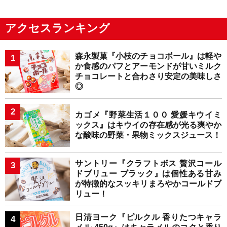
アクセスランキング
森永製菓『小枝のチョコボール』は軽や
か食感のパフとアーモンドが甘いミルク
チョコレートと合わさり安定の美味しさ
◎
カゴメ『野菜生活１００ 愛媛キウイミ
ックス』はキウイの存在感が光る爽やか
な酸味の野菜・果物ミックスジュース！
サントリー『クラフトボス 贅沢コール
ドブリュー ブラック』は個性ある甘み
が特徴的なスッキリまろやかコールドブ
リュー！
日清ヨーク『ピルクル 香りたつキャラ