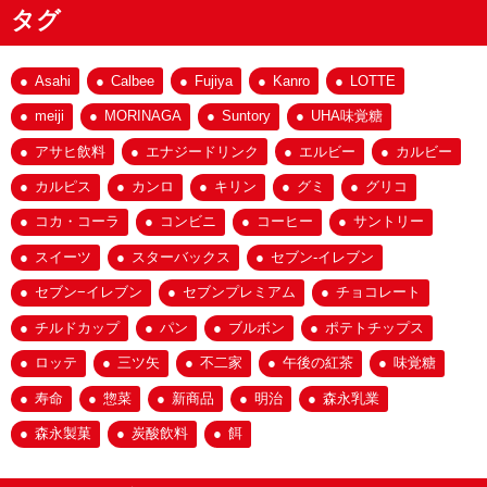
タグ
Asahi
Calbee
Fujiya
Kanro
LOTTE
meiji
MORINAGA
Suntory
UHA味覚糖
アサヒ飲料
エナジードリンク
エルビー
カルビー
カルピス
カンロ
キリン
グミ
グリコ
コカ・コーラ
コンビニ
コーヒー
サントリー
スイーツ
スターバックス
セブン-イレブン
セブン−イレブン
セブンプレミアム
チョコレート
チルドカップ
パン
ブルボン
ポテトチップス
ロッテ
三ツ矢
不二家
午後の紅茶
味覚糖
寿命
惣菜
新商品
明治
森永乳業
森永製菓
炭酸飲料
餌