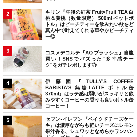
キリン『午後の紅茶 Fruit×Fruit TEA 白
桃＆黄桃（数量限定） 500ml ペットボ
トル』はピーチティーを飲みたい欲をど
真ん中で叶えてくれる華やかピーチティ
ー◎
コスメデコルテ『AQ ブラッシュ』自腹
買い！SNSでバズった“多幸感チー
ク”をガチレポします◎
伊藤園『TULLY’S COFFEE
BARISTA’S 無糖LATTE ボトル缶
370ml』はラテ感は弱いがスッキリと飲
みやすくコーヒーの香りも良いボトル缶
コーヒー！
セブン-イレブン『ベイクドチーズケー
キ』は濃厚ながらも軽いチーズにレモン
果汁香る、シュワッとなめらかワンハン