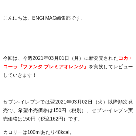
こんにちは、ENGI MAG編集部です。
今回は、今週
2021年03月01日（月）
に新
発売された
コカ・
コーラ『ファンタ プレミアオレンジ』
を実飲してレビュー
していきます！
セブン-イレブンでは翌
2021年03月02日（火）以降順次発
売
で、
希望小売
価格は150円
（税別）
、セブン-イレブン実
売価格は150円（税込162円）
です
。
カロリーは100mlあたり
48kcal
。