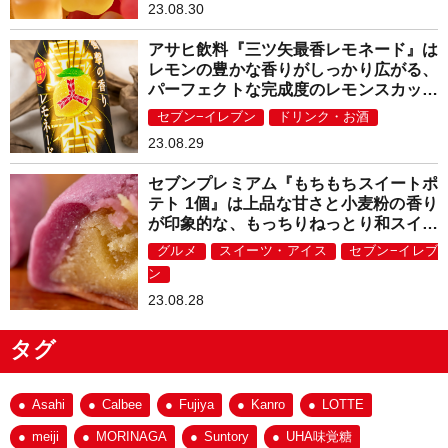
23.08.30
アサヒ飲料『三ツ矢最香レモネード』は
レモンの豊かな香りがしっかり広がる、
パーフェクトな完成度のレモンスカッシ
ュ！
セブン−イレブン
ドリンク・お酒
23.08.29
セブンプレミアム『もちもちスイートポ
テト 1個』は上品な甘さと小麦粉の香り
が印象的な、もっちりねっとり和スイー
ツ！
グルメ
スイーツ・アイス
セブン−イレブ
ン
23.08.28
タグ
Asahi
Calbee
Fujiya
Kanro
LOTTE
meiji
MORINAGA
Suntory
UHA味覚糖