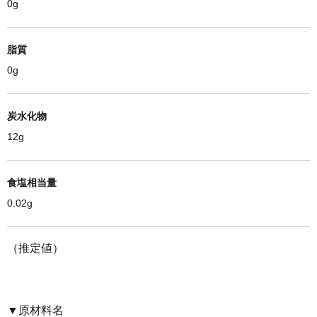
0g
脂質
0g
炭水化物
12g
食塩相当量
0.02g
（推定値）
▼原材料名