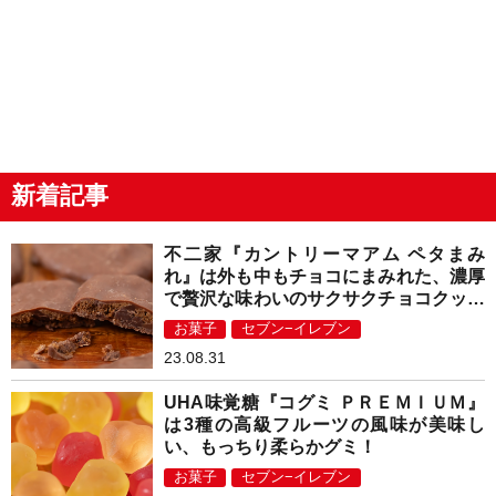
新着記事
不二家『カントリーマアム ペタまみ
れ』は外も中もチョコにまみれた、濃厚
で贅沢な味わいのサクサクチョコクッキ
ー！
お菓子
セブン−イレブン
23.08.31
UHA味覚糖『コグミ ＰＲＥＭＩＵＭ』
は3種の高級フルーツの風味が美味し
い、もっちり柔らかグミ！
お菓子
セブン−イレブン