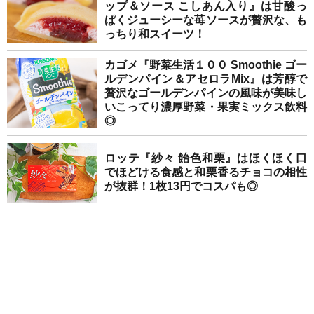
ップ＆ソース こしあん入り』は甘酸っ
ぱくジューシーな苺ソースが贅沢な、も
っちり和スイーツ！
カゴメ『野菜生活１００ Smoothie ゴー
ルデンパイン＆アセロラMix』は芳醇で
贅沢なゴールデンパインの風味が美味し
いこってり濃厚野菜・果実ミックス飲料
◎
ロッテ『紗々 飴色和栗』はほくほく口
でほどける食感と和栗香るチョコの相性
が抜群！1枚13円でコスパも◎