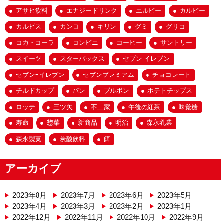
アサヒ飲料
エナジードリンク
エルビー
カルビー
カルピス
カンロ
キリン
グミ
グリコ
コカ・コーラ
コンビニ
コーヒー
サントリー
スイーツ
スターバックス
セブン-イレブン
セブン−イレブン
セブンプレミアム
チョコレート
チルドカップ
パン
ブルボン
ポテトチップス
ロッテ
三ツ矢
不二家
午後の紅茶
味覚糖
寿命
惣菜
新商品
明治
森永乳業
森永製菓
炭酸飲料
餌
アーカイブ
2023年8月
2023年7月
2023年6月
2023年5月
2023年4月
2023年3月
2023年2月
2023年1月
2022年12月
2022年11月
2022年10月
2022年9月