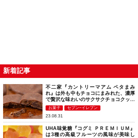
新着記事
不二家『カントリーマアム ペタまみ
れ』は外も中もチョコにまみれた、濃厚
で贅沢な味わいのサクサクチョコクッキ
ー！
お菓子
セブン−イレブン
23.08.31
UHA味覚糖『コグミ ＰＲＥＭＩＵＭ』
は3種の高級フルーツの風味が美味し