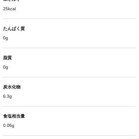
25kcal
たんぱく質
0g
脂質
0g
炭水化物
6.3g
食塩相当量
0.06g