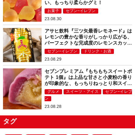
い、もっちり柔らかグミ！
お菓子
セブン−イレブン
23.08.30
アサヒ飲料『三ツ矢最香レモネード』は
レモンの豊かな香りがしっかり広がる、
パーフェクトな完成度のレモンスカッシ
ュ！
セブン−イレブン
ドリンク・お酒
23.08.29
セブンプレミアム『もちもちスイートポ
テト 1個』は上品な甘さと小麦粉の香り
が印象的な、もっちりねっとり和スイー
ツ！
グルメ
スイーツ・アイス
セブン−イレブ
ン
23.08.28
タグ