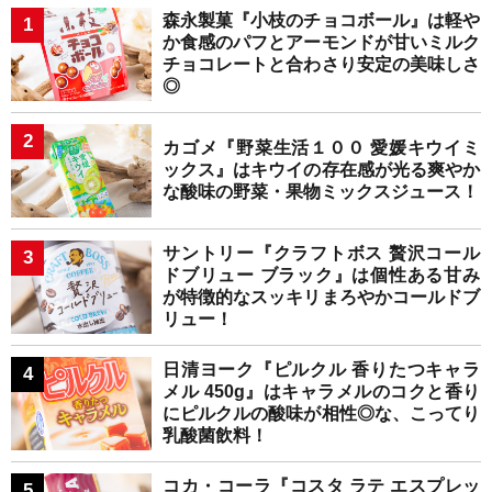
森永製菓『小枝のチョコボール』は軽や
か食感のパフとアーモンドが甘いミルク
チョコレートと合わさり安定の美味しさ
◎
カゴメ『野菜生活１００ 愛媛キウイミ
ックス』はキウイの存在感が光る爽やか
な酸味の野菜・果物ミックスジュース！
サントリー『クラフトボス 贅沢コール
ドブリュー ブラック』は個性ある甘み
が特徴的なスッキリまろやかコールドブ
リュー！
日清ヨーク『ピルクル 香りたつキャラ
メル 450g』はキャラメルのコクと香り
にピルクルの酸味が相性◎な、こってり
乳酸菌飲料！
コカ・コーラ『コスタ ラテ エスプレッ