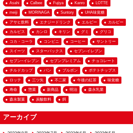
Asahi
Calbee
Fujiya
Kanro
LOTTE
meiji
MORINAGA
Suntory
UHA味覚糖
アサヒ飲料
エナジードリンク
エルビー
カルビー
カルピス
カンロ
キリン
グミ
グリコ
コカ・コーラ
コンビニ
コーヒー
サントリー
スイーツ
スターバックス
セブン-イレブン
セブン−イレブン
セブンプレミアム
チョコレート
チルドカップ
パン
ブルボン
ポテトチップス
ロッテ
三ツ矢
不二家
午後の紅茶
味覚糖
寿命
惣菜
新商品
明治
森永乳業
森永製菓
炭酸飲料
餌
アーカイブ