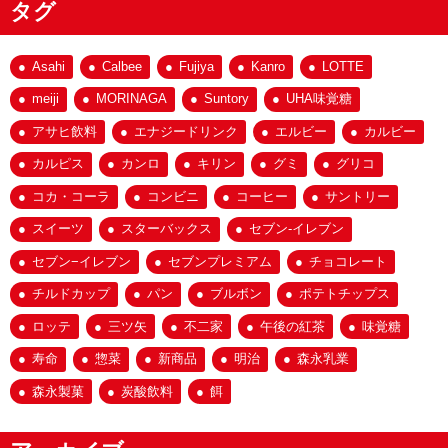
タグ
Asahi
Calbee
Fujiya
Kanro
LOTTE
meiji
MORINAGA
Suntory
UHA味覚糖
アサヒ飲料
エナジードリンク
エルビー
カルビー
カルピス
カンロ
キリン
グミ
グリコ
コカ・コーラ
コンビニ
コーヒー
サントリー
スイーツ
スターバックス
セブン-イレブン
セブン−イレブン
セブンプレミアム
チョコレート
チルドカップ
パン
ブルボン
ポテトチップス
ロッテ
三ツ矢
不二家
午後の紅茶
味覚糖
寿命
惣菜
新商品
明治
森永乳業
森永製菓
炭酸飲料
餌