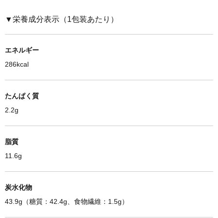
▼栄養成分表示（1包装あたり）
エネルギー
286kcal
たんぱく質
2.2g
脂質
11.6g
炭水化物
43.9g（糖質：42.4g、食物繊維：1.5g）