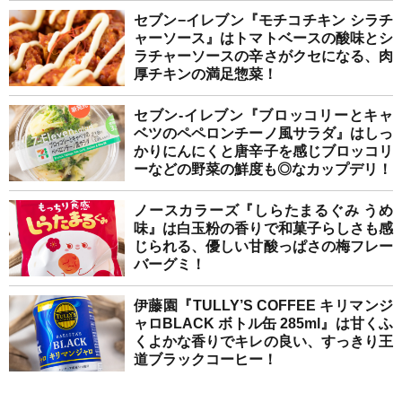
セブン−イレブン『モチコチキン シラチ
ャーソース』はトマトベースの酸味とシ
ラチャーソースの辛さがクセになる、肉
厚チキンの満足惣菜！
セブン-イレブン『ブロッコリーとキャ
ベツのペペロンチーノ風サラダ』はしっ
かりにんにくと唐辛子を感じブロッコリ
ーなどの野菜の鮮度も◎なカップデリ！
ノースカラーズ『しらたまるぐみ うめ
味』は白玉粉の香りで和菓子らしさも感
じられる、優しい甘酸っぱさの梅フレー
バーグミ！
伊藤園『TULLY’S COFFEE キリマンジ
ャロBLACK ボトル缶 285ml』は甘くふ
くよかな香りでキレの良い、すっきり王
道ブラックコーヒー！