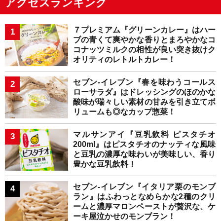
アクセスランキング
７プレミアム『グリーンカレー』はハー
ブの青くて爽やかな香りとまろやかなコ
コナッツミルクの相性が良い突き抜けク
オリティのレトルトカレー！
セブン-イレブン『春を味わうコールス
ローサラダ』はドレッシングのほのかな
酸味が瑞々しい素材の甘みを引き立てボ
リュームも◎なカップ惣菜！
マルサンアイ『豆乳飲料 ピスタチオ
200ml』はピスタチオのナッティな風味
と豆乳の濃厚な味わいが美味しい、香り
豊かな豆乳飲料！
セブン-イレブン『イタリア栗のモンブ
ラン』はふわっとなめらかな2種のクリ
ームと濃厚マロンペーストが贅沢な、ケ
ーキ屋泣かせのモンブラン！