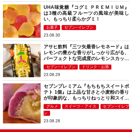
UHA味覚糖『コグミ ＰＲＥＭＩＵＭ』
は3種の高級フルーツの風味が美味し
い、もっちり柔らかグミ！
お菓子
セブン−イレブン
23.08.30
アサヒ飲料『三ツ矢最香レモネード』は
レモンの豊かな香りがしっかり広がる、
パーフェクトな完成度のレモンスカッシ
ュ！
セブン−イレブン
ドリンク・お酒
23.08.29
セブンプレミアム『もちもちスイートポ
テト 1個』は上品な甘さと小麦粉の香り
が印象的な、もっちりねっとり和スイー
ツ！
グルメ
スイーツ・アイス
セブン−イレブ
ン
23.08.28