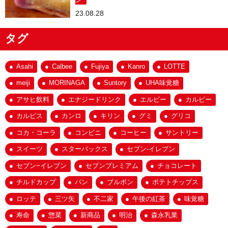
23.08.28
タグ
Asahi
Calbee
Fujiya
Kanro
LOTTE
meiji
MORINAGA
Suntory
UHA味覚糖
アサヒ飲料
エナジードリンク
エルビー
カルビー
カルピス
カンロ
キリン
グミ
グリコ
コカ・コーラ
コンビニ
コーヒー
サントリー
スイーツ
スターバックス
セブン-イレブン
セブン−イレブン
セブンプレミアム
チョコレート
チルドカップ
パン
ブルボン
ポテトチップス
ロッテ
三ツ矢
不二家
午後の紅茶
味覚糖
寿命
惣菜
新商品
明治
森永乳業