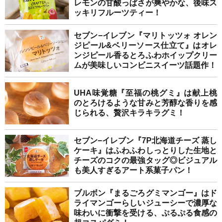
レモンの甘酸っぱさが爽やかな、後味ス
ッキリフルーツティー！
セブン−イレブン『マリトッツォ オレン
ジピール&ベリーソース仕立て』はオレ
ンジピール香るとろふわホイップクリー
ムが美味しいコンビニスイーツ話題作！
UHA味覚糖『至福の桃グミ』は献上桃
のとろけるような甘みと芳醇な香りを感
じられる、贅沢キラキラグミ！
セブン−イレブン『7P北海道チーズ 蒸し
ケーキ』はふわふわしっとりした生地と
チーズのコクの最強タッグ◎ビジュアル
も美人すぎるアート系菓子パン！
ブルボン『まるごろグミマンゴー』はド
ライマンゴーらしいジューシーで濃厚な
味わいに衝撃を受ける、ぷるぷる食感の