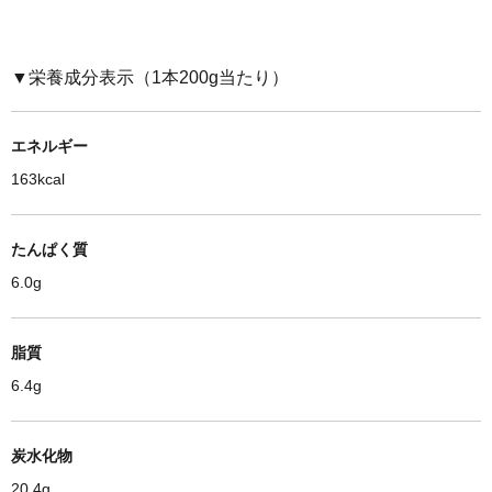
▼栄養成分表示（1本2
00g当たり
）
エネルギー
163kcal
たんぱく質
6.0g
脂質
6.4g
炭水化物
20.4g