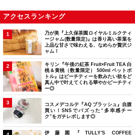
アクセスランキング
乃が美『上久保茶園ロイヤルミルクティ
ージャム(数量限定)』は香り高い茶葉を
上品な甘さで味わえる、なめらか贅沢ジ
ャム！
キリン『午後の紅茶 Fruit×Fruit TEA 白
桃＆黄桃（数量限定） 500ml ペットボ
トル』はピーチティーを飲みたい欲をど
真ん中で叶えてくれる華やかピーチティ
ー◎
コスメデコルテ『AQ ブラッシュ』自腹
買い！SNSでバズった“多幸感チー
ク”をガチレポします◎
伊藤園『TULLY’S COFFEE