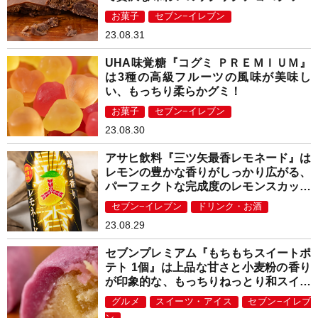
ー！
お菓子
セブン−イレブン
23.08.31
UHA味覚糖『コグミ ＰＲＥＭＩＵＭ』
は3種の高級フルーツの風味が美味し
い、もっちり柔らかグミ！
お菓子
セブン−イレブン
23.08.30
アサヒ飲料『三ツ矢最香レモネード』は
レモンの豊かな香りがしっかり広がる、
パーフェクトな完成度のレモンスカッシ
ュ！
セブン−イレブン
ドリンク・お酒
23.08.29
セブンプレミアム『もちもちスイートポ
テト 1個』は上品な甘さと小麦粉の香り
が印象的な、もっちりねっとり和スイー
ツ！
グルメ
スイーツ・アイス
セブン−イレブ
ン