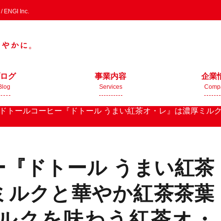
GI Inc.
ログ
事業内容
企業
Blog
Services
Comp
ドトールコーヒー『ドトール うまい紅茶オ・レ』は濃厚ミル
『ドトール うまい紅茶
ミルクと華やか紅茶茶葉
ルクを味わう紅茶オ・