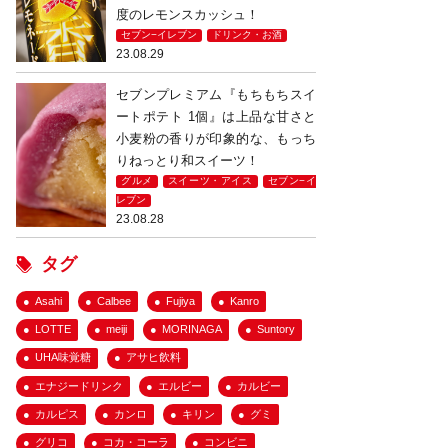
度のレモンスカッシュ！
セブン−イレブン
ドリンク・お酒
23.08.29
セブンプレミアム『もちもちスイ
ートポテト 1個』は上品な甘さと
小麦粉の香りが印象的な、もっち
りねっとり和スイーツ！
グルメ
スイーツ・アイス
セブン−イ
レブン
23.08.28
タグ
Asahi
Calbee
Fujiya
Kanro
LOTTE
meiji
MORINAGA
Suntory
UHA味覚糖
アサヒ飲料
エナジードリンク
エルビー
カルビー
カルピス
カンロ
キリン
グミ
グリコ
コカ・コーラ
コンビニ