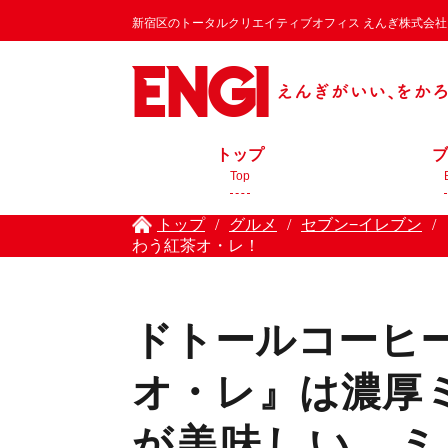
新宿区のトータルクリエイティブオフィス えんぎ株式会社 / EN
トップ
ブ
Top
トップ
/
グルメ
/
セブン−イレブン
/
わう紅茶オ・レ！
ドトールコーヒー
オ・レ』は濃厚
が美味しい、ミ