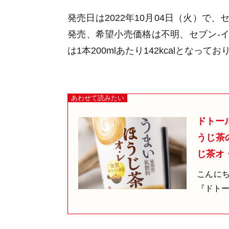
発売日は
2022年10月04日（火）で、
セ
発売、希望小売価格は不明、
セブン-イ
は1本200mlあたり
142kcalとなってお
ドトー
うじ茶
じ茶オ
こんにち
『ドトー