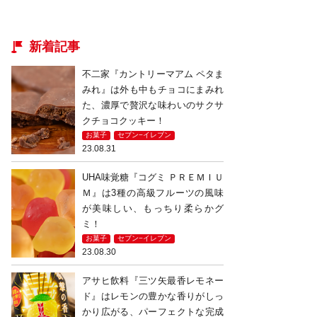
新着記事
不二家『カントリーマアム ペタま
みれ』は外も中もチョコにまみれ
た、濃厚で贅沢な味わいのサクサ
クチョコクッキー！
お菓子
セブン−イレブン
23.08.31
UHA味覚糖『コグミ ＰＲＥＭＩＵ
Ｍ』は3種の高級フルーツの風味
が美味しい、もっちり柔らかグ
ミ！
お菓子
セブン−イレブン
23.08.30
アサヒ飲料『三ツ矢最香レモネー
ド』はレモンの豊かな香りがしっ
かり広がる、パーフェクトな完成