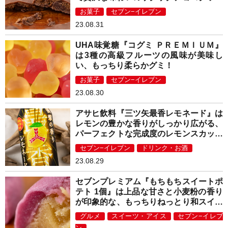
ー！
お菓子
セブン−イレブン
23.08.31
UHA味覚糖『コグミ ＰＲＥＭＩＵＭ』
は3種の高級フルーツの風味が美味し
い、もっちり柔らかグミ！
お菓子
セブン−イレブン
23.08.30
アサヒ飲料『三ツ矢最香レモネード』は
レモンの豊かな香りがしっかり広がる、
パーフェクトな完成度のレモンスカッシ
ュ！
セブン−イレブン
ドリンク・お酒
23.08.29
セブンプレミアム『もちもちスイートポ
テト 1個』は上品な甘さと小麦粉の香り
が印象的な、もっちりねっとり和スイー
ツ！
グルメ
スイーツ・アイス
セブン−イレブ
ン