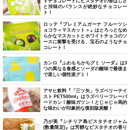
トチョコレートにピスタチオの香ばしさ
と渋味のバランスが絶妙なチョコレー
ト！
ロッテ『プレミアムガーナ フルーツシ
ョコラ＜マスカット＞』はとろっとなめ
らかなマスカットとホワイトチョコのソ
ースに衝撃を受ける、宝石のようなチョ
コレート！
カンロ『ふわもちかちグミ ソーダ』は3
つの異なる食感とソーダの酸味で最後ま
で楽しい個性派グミ！
アサヒ飲料『「三ツ矢」ラズベリーテイ
スト PET500ml』はラズベリーフレーバ
ードカン！酸味ガツン！とじゃじゃ馬的
な味わいが印象的な復刻版炭酸！
乃が美『シチリア島ピスタチオジャム
(数量限定)』は芳醇なピスタチオの香り