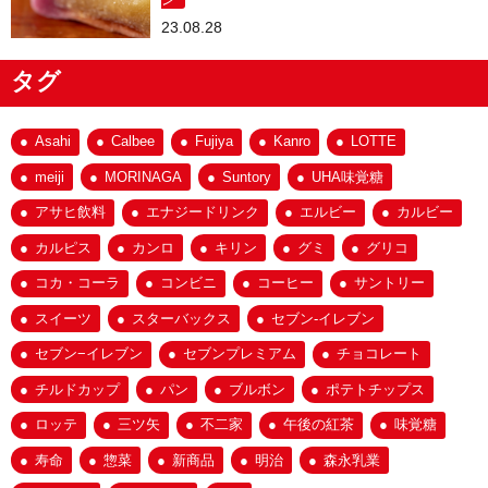
23.08.28
タグ
Asahi
Calbee
Fujiya
Kanro
LOTTE
meiji
MORINAGA
Suntory
UHA味覚糖
アサヒ飲料
エナジードリンク
エルビー
カルビー
カルピス
カンロ
キリン
グミ
グリコ
コカ・コーラ
コンビニ
コーヒー
サントリー
スイーツ
スターバックス
セブン-イレブン
セブン−イレブン
セブンプレミアム
チョコレート
チルドカップ
パン
ブルボン
ポテトチップス
ロッテ
三ツ矢
不二家
午後の紅茶
味覚糖
寿命
惣菜
新商品
明治
森永乳業