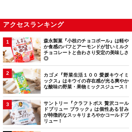
アクセスランキング
森永製菓『小枝のチョコボール』は軽や
か食感のパフとアーモンドが甘いミルク
チョコレートと合わさり安定の美味しさ
◎
カゴメ『野菜生活１００ 愛媛キウイミ
ックス』はキウイの存在感が光る爽やか
な酸味の野菜・果物ミックスジュース！
サントリー『クラフトボス 贅沢コール
ドブリュー ブラック』は個性ある甘み
が特徴的なスッキリまろやかコールドブ
リュー！