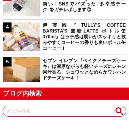
買い！SNSでバズった“多幸感チー
ク”をガチレポします◎
伊藤園『TULLY’S COFFEE
BARISTA’S 無糖LATTE ボトル缶
370ml』はラテ感は弱いがスッキリと飲
みやすくコーヒーの香りも良いボトル缶
コーヒー！
セブン-イレブン『ベイクドチーズケー
キ』は濃厚ながらも軽いチーズにレモン
果汁香る、シュワッとなめらかワンハン
ドチーズケーキ！
ブログ内検索