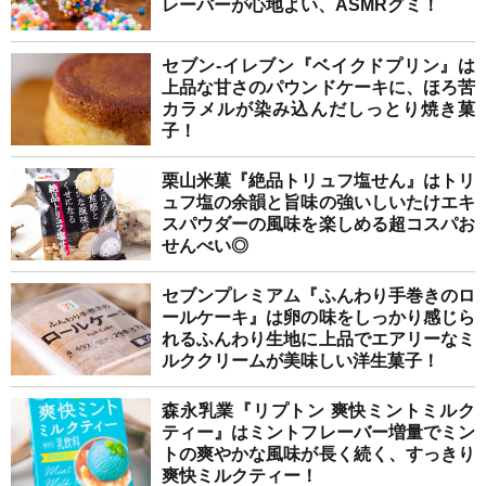
レーバーが心地よい、ASMRグミ！
セブン-イレブン『ベイクドプリン』は
上品な甘さのパウンドケーキに、ほろ苦
カラメルが染み込んだしっとり焼き菓
子！
栗山米菓『絶品トリュフ塩せん』はトリ
ュフ塩の余韻と旨味の強いしいたけエキ
スパウダーの風味を楽しめる超コスパお
せんべい◎
セブンプレミアム『ふんわり手巻きのロ
ールケーキ』は卵の味をしっかり感じら
れるふんわり生地に上品でエアリーなミ
ルククリームが美味しい洋生菓子！
森永乳業『リプトン 爽快ミントミルク
ティー』はミントフレーバー増量でミン
トの爽やかな風味が長く続く、すっきり
爽快ミルクティー！