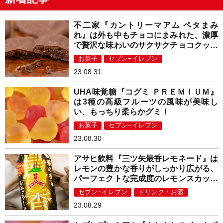
不二家『カントリーマアム ペタまみ
れ』は外も中もチョコにまみれた、濃厚
で贅沢な味わいのサクサクチョコクッキ
ー！
お菓子
セブン−イレブン
23.08.31
UHA味覚糖『コグミ ＰＲＥＭＩＵＭ』
は3種の高級フルーツの風味が美味し
い、もっちり柔らかグミ！
お菓子
セブン−イレブン
23.08.30
アサヒ飲料『三ツ矢最香レモネード』は
レモンの豊かな香りがしっかり広がる、
パーフェクトな完成度のレモンスカッシ
ュ！
セブン−イレブン
ドリンク・お酒
23.08.29