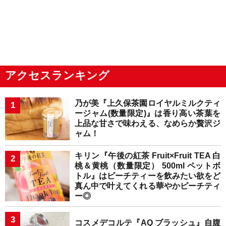
アクセスランキング
乃が美『上久保茶園ロイヤルミルクティ
ージャム(数量限定)』は香り高い茶葉を
上品な甘さで味わえる、なめらか贅沢ジ
ャム！
キリン『午後の紅茶 Fruit×Fruit TEA 白
桃＆黄桃（数量限定） 500ml ペットボ
トル』はピーチティーを飲みたい欲をど
真ん中で叶えてくれる華やかピーチティ
ー◎
コスメデコルテ『AQ ブラッシュ』自腹