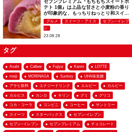
セブンプレミアム『もちもちスイートポ
テト 1個』は上品な甘さと小麦粉の香り
が印象的な、もっちりねっとり和スイー
ツ！
グルメ
スイーツ・アイス
セブン−イレブ
ン
23.08.28
タグ
Asahi
Calbee
Fujiya
Kanro
LOTTE
meiji
MORINAGA
Suntory
UHA味覚糖
アサヒ飲料
エナジードリンク
エルビー
カルビー
カルピス
カンロ
キリン
グミ
グリコ
コカ・コーラ
コンビニ
コーヒー
サントリー
スイーツ
スターバックス
セブン-イレブン
セブン−イレブン
セブンプレミアム
チョコレート