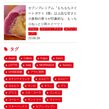
セブンプレミアム『もちもちスイ
ートポテト 1個』は上品な甘さと
小麦粉の香りが印象的な、もっち
りねっとり和スイーツ！
グルメ
スイーツ・アイス
セブン−イ
レブン
23.08.28
タグ
Asahi
Calbee
Fujiya
Kanro
LOTTE
meiji
MORINAGA
Suntory
UHA味覚糖
アサヒ飲料
エナジードリンク
エルビー
カルビー
カルピス
カンロ
キリン
グミ
グリコ
コカ・コーラ
コンビニ
コーヒー
サントリー
スイーツ
スターバックス
セブン-イレブン