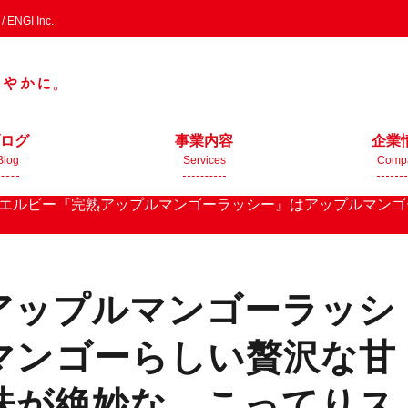
GI Inc.
ログ
事業内容
企業
Blog
Services
Comp
エルビー『完熟アップルマンゴーラッシー』はアップルマンゴ
！
アップルマンゴーラッシ
マンゴーらしい贅沢な甘
味が絶妙な、こってりス