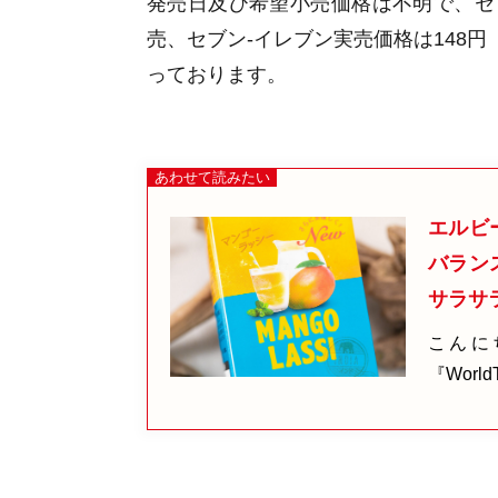
発売日及び希望小売価格は不明で
、セ
売
、セブン-イレブン実売価格は
148円
っております。
エルビー
バラン
サラサ
こんに
『Wor