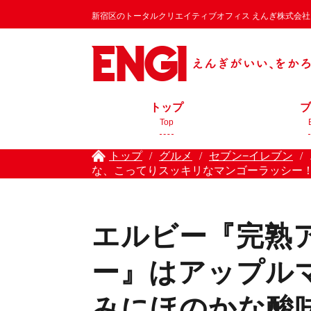
新宿区のトータルクリエイティブオフィス えんぎ株式会社 / EN
トップ
ブ
Top
トップ
/
グルメ
/
セブン−イレブン
/
な、こってりスッキリなマンゴーラッシー
エルビー『完熟
ー』はアップル
みにほのかな酸