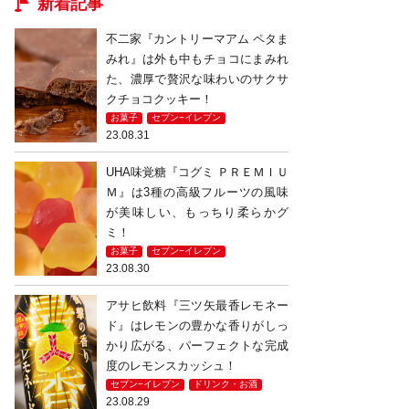
新着記事
不二家『カントリーマアム ペタま
みれ』は外も中もチョコにまみれ
た、濃厚で贅沢な味わいのサクサ
クチョコクッキー！
お菓子
セブン−イレブン
23.08.31
UHA味覚糖『コグミ ＰＲＥＭＩＵ
Ｍ』は3種の高級フルーツの風味
が美味しい、もっちり柔らかグ
ミ！
お菓子
セブン−イレブン
23.08.30
アサヒ飲料『三ツ矢最香レモネー
ド』はレモンの豊かな香りがしっ
かり広がる、パーフェクトな完成
度のレモンスカッシュ！
セブン−イレブン
ドリンク・お酒
23.08.29