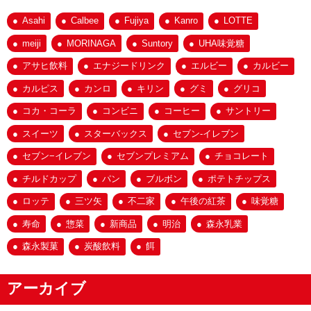
Asahi
Calbee
Fujiya
Kanro
LOTTE
meiji
MORINAGA
Suntory
UHA味覚糖
アサヒ飲料
エナジードリンク
エルビー
カルビー
カルピス
カンロ
キリン
グミ
グリコ
コカ・コーラ
コンビニ
コーヒー
サントリー
スイーツ
スターバックス
セブン-イレブン
セブン−イレブン
セブンプレミアム
チョコレート
チルドカップ
パン
ブルボン
ポテトチップス
ロッテ
三ツ矢
不二家
午後の紅茶
味覚糖
寿命
惣菜
新商品
明治
森永乳業
森永製菓
炭酸飲料
餌
アーカイブ