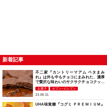
新着記事
不二家『カントリーマアム ペタまみ
れ』は外も中もチョコにまみれた、濃厚
で贅沢な味わいのサクサクチョコクッキ
ー！
お菓子
セブン−イレブン
23.08.31
UHA味覚糖『コグミ ＰＲＥＭＩＵＭ』