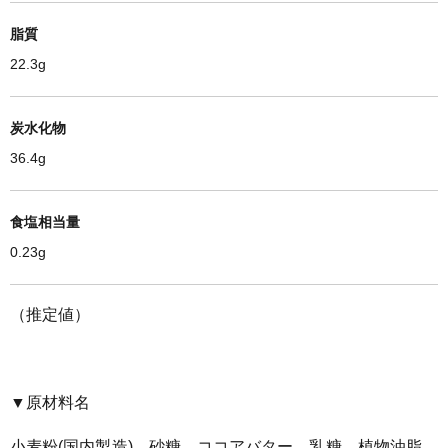
脂質
22.3g
炭水化物
36.4g
食塩相当量
0.23g
（推定値）
▼原材料名
小麦粉(国内製造)、砂糖、ココアバター、乳糖、植物油脂、