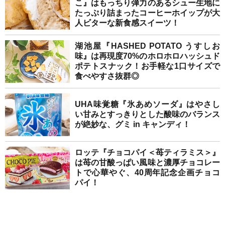
こ』はもっちり弾力のあるシュー生地に
たっぷり詰まったコーヒーホイップが大
人ビターな新食感スイーツ！
湖池屋『HASHED POTATO うすしお
味』は再現度70%のホロホロハッシュド
ポテトスナック！お手軽な1口サイズで
食べやすさ抜群◎
UHA味覚糖『氷あめソーダ』はやさし
い甘みとすっきりとした酸味のバランス
が絶妙な、グミ in キャンディ！
ロッテ『チョコパイ＜苺ティラミス＞』
は苺の甘酸っぱい風味と濃厚チョコレー
トで心華やぐ、40周年記念企画チョコ
パイ！