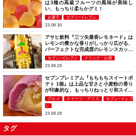
は3種の高級フルーツの風味が美味し
い、もっちり柔らかグミ！
お菓子
セブン−イレブン
23.08.30
アサヒ飲料『三ツ矢最香レモネード』は
レモンの豊かな香りがしっかり広がる、
パーフェクトな完成度のレモンスカッシ
ュ！
セブン−イレブン
ドリンク・お酒
23.08.29
セブンプレミアム『もちもちスイートポ
テト 1個』は上品な甘さと小麦粉の香り
が印象的な、もっちりねっとり和スイー
ツ！
グルメ
スイーツ・アイス
セブン−イレブ
ン
23.08.28
タグ