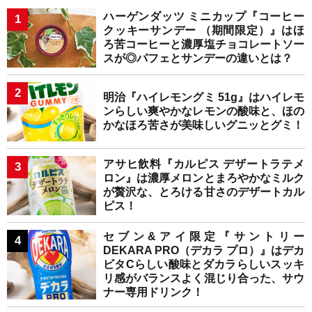
ハーゲンダッツ ミニカップ『コーヒー
クッキーサンデー （期間限定）』はほ
ろ苦コーヒーと濃厚塩チョコレートソー
スが◎パフェとサンデーの違いとは？
明治『ハイレモングミ 51g』はハイレモ
ンらしい爽やかなレモンの酸味と、ほの
かなほろ苦さが美味しいグニッとグミ！
アサヒ飲料『カルピス デザートラテメ
ロン』は濃厚メロンとまろやかなミルク
が贅沢な、とろける甘さのデザートカル
ピス！
セブン&アイ限定『サントリー
DEKARA PRO（デカラ プロ）』はデカ
ビタCらしい酸味とダカラらしいスッキ
リ感がバランスよく混じり合った、サウ
ナー専用ドリンク！