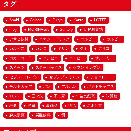
タグ
Asahi
Calbee
Fujiya
Kanro
LOTTE
meiji
MORINAGA
Suntory
UHA味覚糖
アサヒ飲料
エナジードリンク
エルビー
カルビー
カルピス
カンロ
キリン
グミ
グリコ
コカ・コーラ
コンビニ
コーヒー
サントリー
スイーツ
スターバックス
セブン-イレブン
セブン−イレブン
セブンプレミアム
チョコレート
チルドカップ
パン
ブルボン
ポテトチップス
ロッテ
三ツ矢
不二家
午後の紅茶
味覚糖
寿命
惣菜
新商品
明治
森永乳業
森永製菓
炭酸飲料
餌