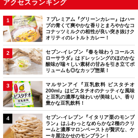
アクセスランキング
７プレミアム『グリーンカレー』はハー
ブの青くて爽やかな香りとまろやかなコ
コナッツミルクの相性が良い突き抜けク
オリティのレトルトカレー！
セブン-イレブン『春を味わうコールス
ローサラダ』はドレッシングのほのかな
酸味が瑞々しい素材の甘みを引き立てボ
リュームも◎なカップ惣菜！
マルサンアイ『豆乳飲料 ピスタチオ
200ml』はピスタチオのナッティな風味
と豆乳の濃厚な味わいが美味しい、香り
豊かな豆乳飲料！
セブン-イレブン『イタリア栗のモンブ
ラン』はふわっとなめらかな2種のクリ
ームと濃厚マロンペーストが贅沢な、ケ
ーキ屋泣かせのモンブラン！