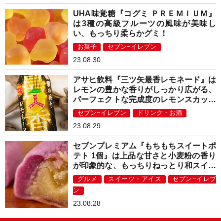
UHA味覚糖『コグミ ＰＲＥＭＩＵＭ』
は3種の高級フルーツの風味が美味し
い、もっちり柔らかグミ！
お菓子
セブン−イレブン
23.08.30
アサヒ飲料『三ツ矢最香レモネード』は
レモンの豊かな香りがしっかり広がる、
パーフェクトな完成度のレモンスカッシ
ュ！
セブン−イレブン
ドリンク・お酒
23.08.29
セブンプレミアム『もちもちスイートポ
テト 1個』は上品な甘さと小麦粉の香り
が印象的な、もっちりねっとり和スイー
ツ！
グルメ
スイーツ・アイス
セブン−イレブ
ン
23.08.28