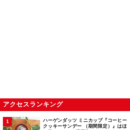
アクセスランキング
ハーゲンダッツ ミニカップ『コーヒー
クッキーサンデー （期間限定）』はほ