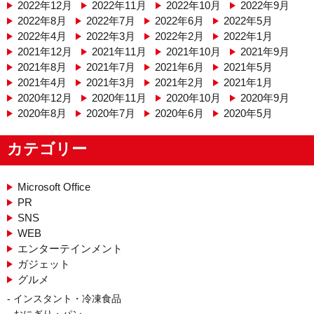
2022年12月
2022年11月
2022年10月
2022年9月
2022年8月
2022年7月
2022年6月
2022年5月
2022年4月
2022年3月
2022年2月
2022年1月
2021年12月
2021年11月
2021年10月
2021年9月
2021年8月
2021年7月
2021年6月
2021年5月
2021年4月
2021年3月
2021年2月
2021年1月
2020年12月
2020年11月
2020年10月
2020年9月
2020年8月
2020年7月
2020年6月
2020年5月
カテゴリー
Microsoft Office
PR
SNS
WEB
エンターテインメント
ガジェット
グルメ
インスタント・冷凍食品