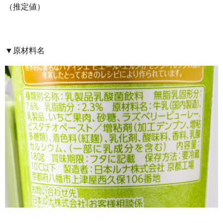
（推定値）
▼原材料名