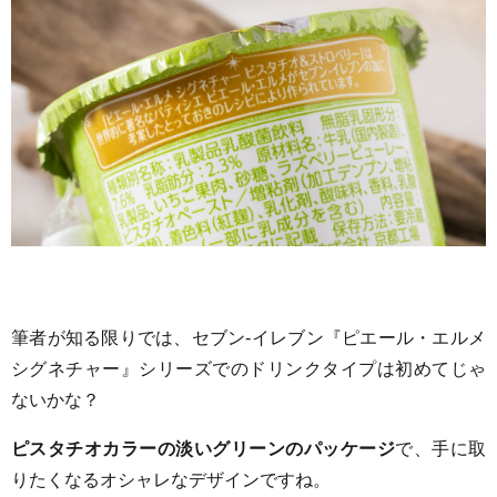
筆者が知る限りでは、セブン-イレブン『ピエール・エルメ
シグネチャー』シリーズでのドリンクタイプは初めてじゃ
ないかな？
ピスタチオカラーの淡いグリーンのパッケージ
で、手に取
りたくなるオシャレなデザインですね。