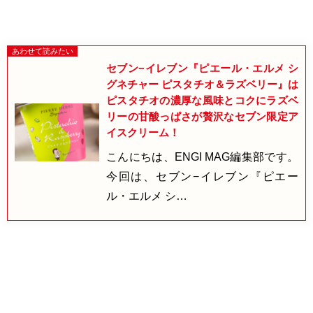
セブン−イレブン『ピエール・エルメ シ
グネチャー ピスタチオ＆ラズベリー』は
ピスタチオの濃厚な風味とコクにラズベ
リーの甘酸っぱさが贅沢なセブン限定ア
イスクリーム！
こんにちは、ENGI MAG編集部です。
今回は、セブン−イレブン『ピエー
ル・エルメ シ…