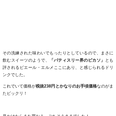
その洗練された味わいでもったりとしているので、まさに
飲むスイーツのようで、
「パティスリー界のピカソ」
とも
評されるピエール・エルメここにあり、と感じられるドリ
ンクでした。
これでいて価格が
税抜
238円とかなりのお手頃価格
なのがま
たビックリ！