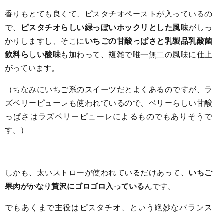
香りもとても良くて、ピスタチオペーストが入っているの
で、
ピスタチオらしい緑っぽいホックリとした風味
がしっ
かりしますし、そこに
いちごの甘酸っぱさと乳製品乳酸菌
飲料らしい酸味
も加わって、複雑で唯一無二の風味に仕上
がっています。
（ちなみにいちご系のスイーツだとよくあるのですが、ラ
ズベリーピューレも使われているので、ベリーらしい甘酸
っぱさはラズベリーピューレによるものでもありそうで
す。）
しかも、太いストローが使われているだけあって、
いちご
果肉がかなり贅沢にゴロゴロ入っている
んです。
でもあくまで主役はピスタチオ、という絶妙なバランス