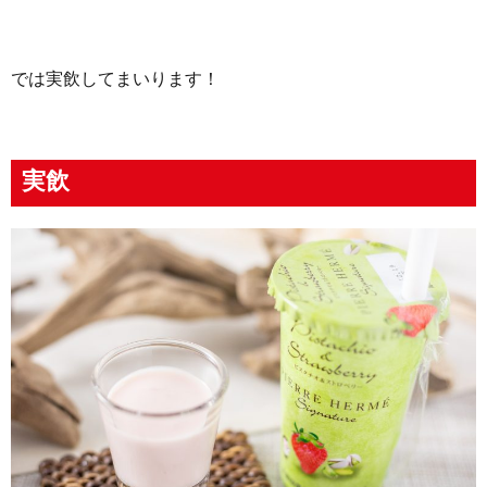
では実飲してまいります！
実飲