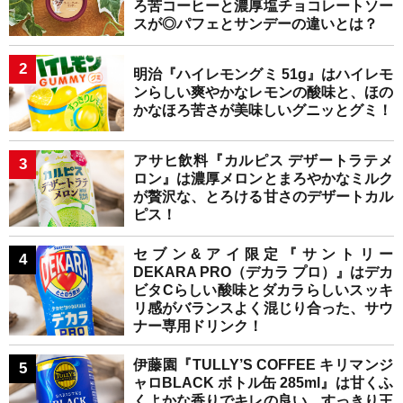
ろ苦コーヒーと濃厚塩チョコレートソー
スが◎パフェとサンデーの違いとは？
明治『ハイレモングミ 51g』はハイレモ
ンらしい爽やかなレモンの酸味と、ほの
かなほろ苦さが美味しいグニッとグミ！
アサヒ飲料『カルピス デザートラテメ
ロン』は濃厚メロンとまろやかなミルク
が贅沢な、とろける甘さのデザートカル
ピス！
セブン&アイ限定『サントリー
DEKARA PRO（デカラ プロ）』はデカ
ビタCらしい酸味とダカラらしいスッキ
リ感がバランスよく混じり合った、サウ
ナー専用ドリンク！
伊藤園『TULLY’S COFFEE キリマンジ
ャロBLACK ボトル缶 285ml』は甘くふ
くよかな香りでキレの良い、すっきり王