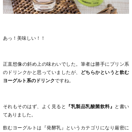
あっ！美味しい！！
正直想像の斜め上の味わいでした。筆者は勝手にプリン系
のドリンクかと思っていましたが、
どちらかというと飲む
ヨーグルト系のドリンク
ですね。
それもそのはず、よく見ると
『乳製品乳酸菌飲料』
と書い
てありました。
飲むヨーグルトは『
発酵乳
』というカテゴリになり厳密に