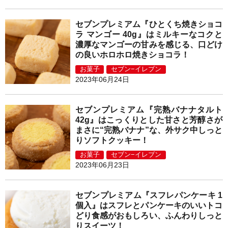
セブンプレミアム『ひとくち焼きショコ
ラ マンゴー 40g』はミルキーなコクと
濃厚なマンゴーの甘みを感じる、口どけ
の良いホロホロ焼きショコラ！
お菓子
セブン−イレブン
2023年06月24日
セブンプレミアム『完熟バナナタルト
42g』はこっくりとした甘さと芳醇さが
まさに“完熟バナナ”な、外サク中しっと
りソフトクッキー！
お菓子
セブン−イレブン
2023年06月23日
セブンプレミアム『スフレパンケーキ 1
個入』はスフレとパンケーキのいいトコ
どり食感がおもしろい、ふんわりしっと
りスイーツ！