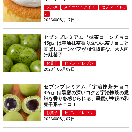
グルメ
スイーツ・アイス
セブン−イレブ
ン
2023年06月17日
セブンプレミアム『抹茶コーンチョコ
45g』は宇治抹茶香り立つ抹茶チョコと
香ばしコーンパフが相性抜群な、大人向
け駄菓子！
お菓子
セブン−イレブン
2023年06月09日
セブンプレミアム『宇治抹茶チョコ
32g』は黒蜜の深いコクと宇治抹茶の繊
細な香りを感じられる、黒蜜が主役の和
菓子系チョコ！
お菓子
セブン−イレブン
2023年06月07日