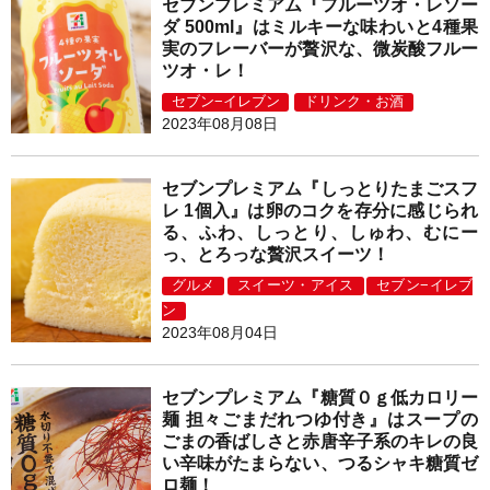
セブンプレミアム『フルーツオ・レソー
ダ 500ml』はミルキーな味わいと4種果
実のフレーバーが贅沢な、微炭酸フルー
ツオ・レ！
セブン−イレブン
ドリンク・お酒
2023年08月08日
セブンプレミアム『しっとりたまごスフ
レ 1個入』は卵のコクを存分に感じられ
る、ふわ、しっとり、しゅわ、むにー
っ、とろっな贅沢スイーツ！
グルメ
スイーツ・アイス
セブン−イレブ
ン
2023年08月04日
セブンプレミアム『糖質０ｇ低カロリー
麺 担々ごまだれつゆ付き』はスープの
ごまの香ばしさと赤唐辛子系のキレの良
い辛味がたまらない、つるシャキ糖質ゼ
ロ麺！