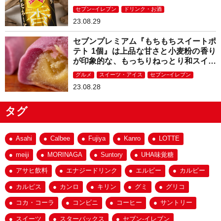
ュ！
セブン−イレブン
ドリンク・お酒
23.08.29
セブンプレミアム『もちもちスイートポ
テト 1個』は上品な甘さと小麦粉の香り
が印象的な、もっちりねっとり和スイー
ツ！
グルメ
スイーツ・アイス
セブン−イレブン
23.08.28
タグ
Asahi
Calbee
Fujiya
Kanro
LOTTE
meiji
MORINAGA
Suntory
UHA味覚糖
アサヒ飲料
エナジードリンク
エルビー
カルビー
カルピス
カンロ
キリン
グミ
グリコ
コカ・コーラ
コンビニ
コーヒー
サントリー
スイーツ
スターバックス
セブン-イレブン