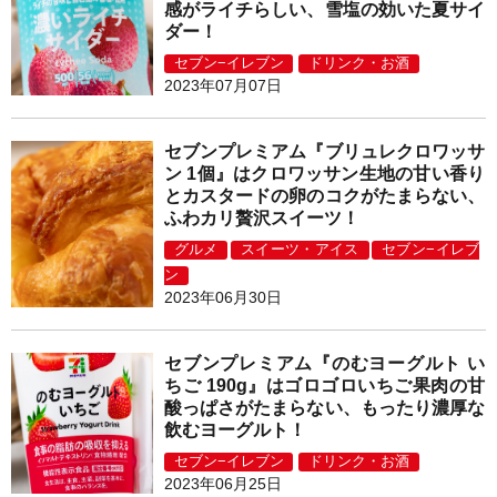
感がライチらしい、雪塩の効いた夏サイ
ダー！
セブン−イレブン
ドリンク・お酒
2023年07月07日
セブンプレミアム『ブリュレクロワッサ
ン 1個』はクロワッサン生地の甘い香り
とカスタードの卵のコクがたまらない、
ふわカリ贅沢スイーツ！
グルメ
スイーツ・アイス
セブン−イレブ
ン
2023年06月30日
セブンプレミアム『のむヨーグルト い
ちご 190g』はゴロゴロいちご果肉の甘
酸っぱさがたまらない、もったり濃厚な
飲むヨーグルト！
セブン−イレブン
ドリンク・お酒
2023年06月25日