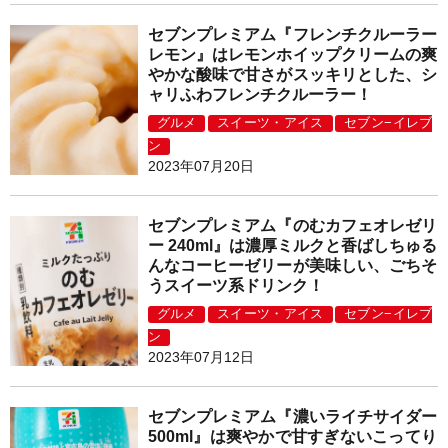
セブンプレミアム『フレンチクルーラー
レモン』はレモンホイップクリームの爽
やかな酸味で甘さがスッキリとした、シ
ャリふわフレンチクルーラー！
グルメ
スイーツ・アイス
セブン−イレブ
ン
2023年07月20日
セブンプレミアム『のむカフェオレゼリ
ー 240ml』は濃厚ミルクと香ばしちゅる
んなコーヒーゼリーが美味しい、ごちそ
うスイーツ系ドリンク！
グルメ
スイーツ・アイス
セブン−イレブ
ン
2023年07月12日
セブンプレミアム『濃いライチサイダー
500ml』は爽やかで甘すぎないこってり