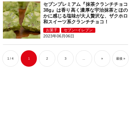
セブンプレミアム『抹茶クランチチョコ
38g』は香り高く濃厚な宇治抹茶とほの
かに感じる塩味が大人贅沢な、ザクホロ
和スイーツ系クランチチョコ！
お菓子
セブン−イレブン
2023年06月06日
1 / 4
1
2
3
...
»
最後 »