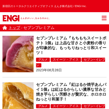
新宿区のトータルクリエイティブオフィス えんぎ株式会社 / ENGI Inc.
トップ
セブンプレミアム
/
セブンプレミアム『もちもちスイートポ
テト 1個』は上品な甘さと小麦粉の香り
が印象的な、もっちりねっとり和スイー
ツ！
グルメ
スイーツ・アイス
セブン−イレブ
ン
2023年08月28日
セブンプレミアム『紅はるか焼芋あんパ
イ 1個』は紅はるからしい濃厚な甘みと
焼き芋らしい芳醇さが贅沢な、ホロホロ
ねっとり和菓子！
グルメ
スイーツ・アイス
セブン−イレブ