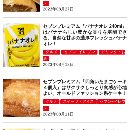
ン
2023年08月27日
セブンプレミアム『バナナオレ 240ml』
はバナナらしい豊かな香りを堪能でき
る、自然な甘さの濃厚フレッシュバナナ
オレ！
グルメ
セブン−イレブン
ドリンク・お
酒
2023年08月12日
セブンプレミアム『四角いたまごケーキ
４個入』はサクサクしっとり食感が心地
よい、オールドファッション系ケーキ！
グルメ
スイーツ・アイス
セブン−イレブ
ン
2023年08月11日