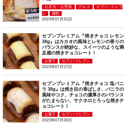
お弁当・お惣菜
グルメ
セブン−イレブ
ン
麺類
2023年07月31日
セブンプレミアム『焼きチョコ レモン
38g』はカカオの風味とレモンの香りの
バランスが絶妙な、スイーツのような満
足感の焼きチョコレート！
お菓子
セブン−イレブン
2023年07月27日
セブンプレミアム『焼きチョコ 塩バニ
ラ 38g』は焼き目の香ばしさ、バニラの
風味やコク、チョコの濃厚さのバランス
がたまらない、サクホロとろっな焼きチ
ョコレート！
お菓子
セブン−イレブン
2023年07月26日