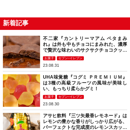
新着記事
不二家『カントリーマアム ペタまみ
れ』は外も中もチョコにまみれた、濃厚
で贅沢な味わいのサクサクチョコクッキ
ー！
お菓子
セブン−イレブン
23.08.31
UHA味覚糖『コグミ ＰＲＥＭＩＵＭ』
は3種の高級フルーツの風味が美味し
い、もっちり柔らかグミ！
お菓子
セブン−イレブン
23.08.30
アサヒ飲料『三ツ矢最香レモネード』は
レモンの豊かな香りがしっかり広がる、
パーフェクトな完成度のレモンスカッシ