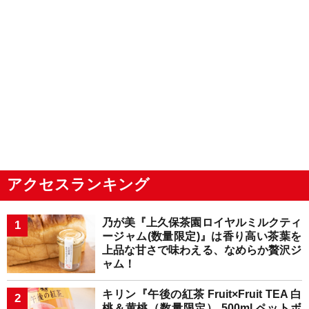
アクセスランキング
乃が美『上久保茶園ロイヤルミルクティ
ージャム(数量限定)』は香り高い茶葉を
上品な甘さで味わえる、なめらか贅沢ジ
ャム！
キリン『午後の紅茶 Fruit×Fruit TEA 白
桃＆黄桃（数量限定） 500ml ペットボ