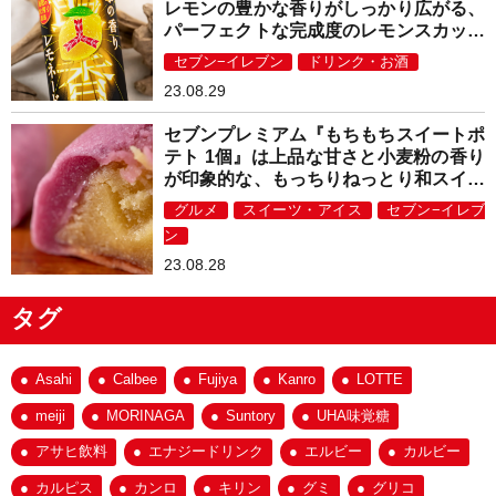
レモンの豊かな香りがしっかり広がる、
パーフェクトな完成度のレモンスカッシ
ュ！
セブン−イレブン
ドリンク・お酒
23.08.29
セブンプレミアム『もちもちスイートポ
テト 1個』は上品な甘さと小麦粉の香り
が印象的な、もっちりねっとり和スイー
ツ！
グルメ
スイーツ・アイス
セブン−イレブ
ン
23.08.28
タグ
Asahi
Calbee
Fujiya
Kanro
LOTTE
meiji
MORINAGA
Suntory
UHA味覚糖
アサヒ飲料
エナジードリンク
エルビー
カルビー
カルピス
カンロ
キリン
グミ
グリコ