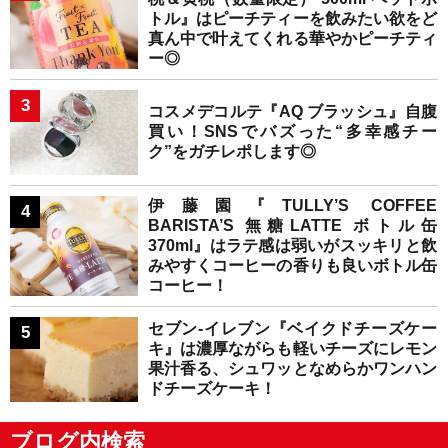
トル』はピーチティーを飲みたい欲をど
真ん中で叶えてくれる華やかピーチティ
ー◎
コスメデコルテ『AQ ブラッシュ』自腹
買い！SNSでバズった“多幸感チー
ク”をガチレポします◎
伊藤園『TULLY’S COFFEE
BARISTA’S 無糖LATTE ボトル缶
370ml』はラテ感は弱いがスッキリと飲
みやすくコーヒーの香りも良いボトル缶
コーヒー！
セブン-イレブン『ベイクドチーズケー
キ』は濃厚ながらも軽いチーズにレモン
果汁香る、シュワッとなめらかワンハン
ドチーズケーキ！
ブログ内検索