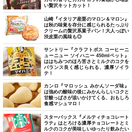
い贅沢キットカット！
山崎『イタリア産栗のマロン＆マロン』
は秋の味覚を存分に感じられるたっぷり
クリームの贅沢系菓子パン！大人っぽい
渋皮栗の風味も◎
サントリー『クラフトボス コーヒーニ
ューニュー ソイハニー 450mlペット』
ははちみつのほろ苦さとミルクのコクを
バランス良く感じられる、濃厚ソイラ
テ！
カンロ『マロッシュ みかんソーダ味』
は強めの酸味の後にみかんらしいコクと
甘酸っぱさが追いかけてくる、おもしろ
食感マシュマロ！
スターバックス『メルティチョコレート
ラテ』はとろける濃厚チョコレートとミ
ルクのコクが美味しいゆったり飲みたい