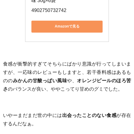
味 30g×6袋
4902750732742
Amazonで見る
食感が衝撃的すぎてそちらにばかり意識が行ってしまいま
すが、一応味のレビューもしますと、若干香料感はあるも
のの
みかんの甘酸っぱい風味
や、
オレンジピールのほろ苦
さ
のバランスが良い、ややこってり甘めのグミでした。
いやーまだまだ世の中には
出会ったことのない食感
が存在
するんだなぁ。