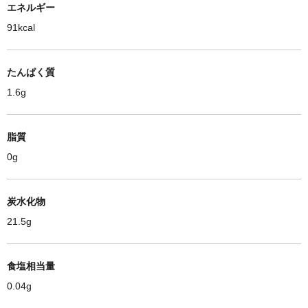
エネルギー
91kcal
たんぱく質
1.6g
脂質
0g
炭水化物
21.5g
食塩相当量
0.04g