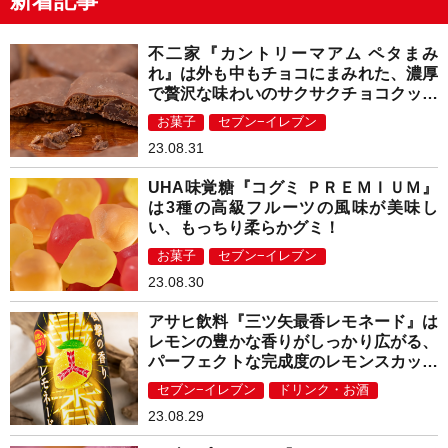
新着記事
不二家『カントリーマアム ペタまみ
れ』は外も中もチョコにまみれた、濃厚
で贅沢な味わいのサクサクチョコクッキ
ー！
お菓子
セブン−イレブン
23.08.31
UHA味覚糖『コグミ ＰＲＥＭＩＵＭ』
は3種の高級フルーツの風味が美味し
い、もっちり柔らかグミ！
お菓子
セブン−イレブン
23.08.30
アサヒ飲料『三ツ矢最香レモネード』は
レモンの豊かな香りがしっかり広がる、
パーフェクトな完成度のレモンスカッシ
ュ！
セブン−イレブン
ドリンク・お酒
23.08.29