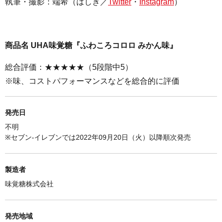
執筆・撮影：
端希（はしき／
Twitter
・
Instagram
）
商品名 UHA味覚糖『ふわころコロロ みかん味』
総合評価：★★★★★（5段階中5）
※味、コストパフォーマンスなどを総合的に評価
発売日
不明
※セブン-イレブンでは
2022年09月20日（火）以降順次発売
製造者
味覚糖株式会社
発売地域