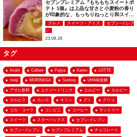
セブンプレミアム『もちもちスイートポ
テト 1個』は上品な甘さと小麦粉の香り
が印象的な、もっちりねっとり和スイー
ツ！
グルメ
スイーツ・アイス
セブン−イレブ
ン
23.08.28
タグ
Asahi
Calbee
Fujiya
Kanro
LOTTE
meiji
MORINAGA
Suntory
UHA味覚糖
アサヒ飲料
エナジードリンク
エルビー
カルビー
カルピス
カンロ
キリン
グミ
グリコ
コカ・コーラ
コンビニ
コーヒー
サントリー
スイーツ
スターバックス
セブン-イレブン
セブン−イレブン
セブンプレミアム
チョコレート