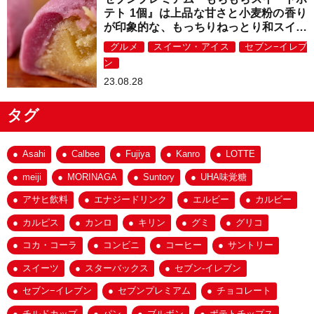
テト 1個』は上品な甘さと小麦粉の香り
が印象的な、もっちりねっとり和スイー
ツ！
グルメ
スイーツ・アイス
セブン−イレブ
ン
23.08.28
タグ
Asahi
Calbee
Fujiya
Kanro
LOTTE
meiji
MORINAGA
Suntory
UHA味覚糖
アサヒ飲料
エナジードリンク
エルビー
カルビー
カルピス
カンロ
キリン
グミ
グリコ
コカ・コーラ
コンビニ
コーヒー
サントリー
スイーツ
スターバックス
セブン-イレブン
セブン−イレブン
セブンプレミアム
チョコレート
チルドカップ
パン
ブルボン
ポテトチップス