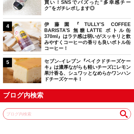
買い！SNSでバズった“多幸感チー
ク”をガチレポします◎
伊藤園『TULLY’S COFFEE
BARISTA’S 無糖LATTE ボトル缶
370ml』はラテ感は弱いがスッキリと飲
みやすくコーヒーの香りも良いボトル缶
コーヒー！
セブン-イレブン『ベイクドチーズケー
キ』は濃厚ながらも軽いチーズにレモン
果汁香る、シュワッとなめらかワンハン
ドチーズケーキ！
ブログ内検索