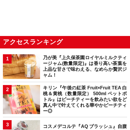
アクセスランキング
乃が美『上久保茶園ロイヤルミルクティ
ージャム(数量限定)』は香り高い茶葉を
上品な甘さで味わえる、なめらか贅沢ジ
ャム！
キリン『午後の紅茶 Fruit×Fruit TEA 白
桃＆黄桃（数量限定） 500ml ペットボ
トル』はピーチティーを飲みたい欲をど
真ん中で叶えてくれる華やかピーチティ
ー◎
コスメデコルテ『AQ ブラッシュ』自腹