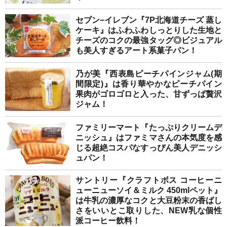
セブン−イレブン『7P北海道チーズ 蒸し
ケーキ』はふわふわしっとりした生地と
チーズのコクの最強タッグ◎ビジュアル
も美人すぎるアート系菓子パン！
乃が美『西表島ピーチパインジャム(期
間限定)』は香り華やかなピーチパイン
果肉がゴロゴロと入った、甘ずっぱ贅沢
ジャム！
ファミリーマート『たっぷりクリームデ
ニッシュ』はファミマさんの本気度を感
じる超絶コスパなすっぴん美人デニッシ
ュパン！
サントリー『クラフトボス コーヒーニ
ューニューソイ＆ミルク 450mlペット』
は牛乳の濃厚なコクと大豆粉末の香ばし
さをいいとこ取りした、NEW乳な個性
派コーヒー飲料！