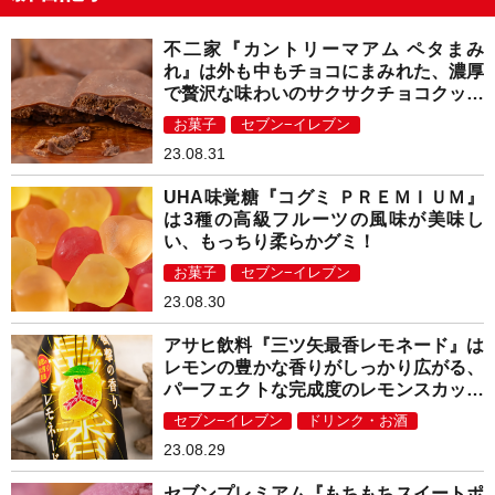
不二家『カントリーマアム ペタまみ
れ』は外も中もチョコにまみれた、濃厚
で贅沢な味わいのサクサクチョコクッキ
ー！
お菓子
セブン−イレブン
23.08.31
UHA味覚糖『コグミ ＰＲＥＭＩＵＭ』
は3種の高級フルーツの風味が美味し
い、もっちり柔らかグミ！
お菓子
セブン−イレブン
23.08.30
アサヒ飲料『三ツ矢最香レモネード』は
レモンの豊かな香りがしっかり広がる、
パーフェクトな完成度のレモンスカッシ
ュ！
セブン−イレブン
ドリンク・お酒
23.08.29
セブンプレミアム『もちもちスイートポ