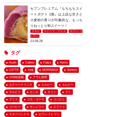
セブンプレミアム『もちもちスイ
ートポテト 1個』は上品な甘さと
小麦粉の香りが印象的な、もっち
りねっとり和スイーツ！
グルメ
スイーツ・アイス
セブン−イ
レブン
23.08.28
タグ
Asahi
Calbee
Fujiya
Kanro
LOTTE
meiji
MORINAGA
Suntory
UHA味覚糖
アサヒ飲料
エナジードリンク
エルビー
カルビー
カルピス
カンロ
キリン
グミ
グリコ
コカ・コーラ
コンビニ
コーヒー
サントリー
スイーツ
スターバックス
セブン-イレブン