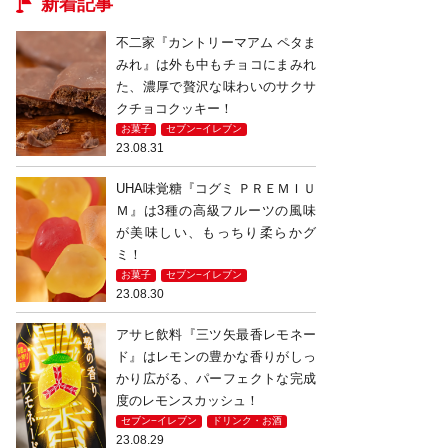
新着記事
不二家『カントリーマアム ペタま
みれ』は外も中もチョコにまみれ
た、濃厚で贅沢な味わいのサクサ
クチョコクッキー！
お菓子
セブン−イレブン
23.08.31
UHA味覚糖『コグミ ＰＲＥＭＩＵ
Ｍ』は3種の高級フルーツの風味
が美味しい、もっちり柔らかグ
ミ！
お菓子
セブン−イレブン
23.08.30
アサヒ飲料『三ツ矢最香レモネー
ド』はレモンの豊かな香りがしっ
かり広がる、パーフェクトな完成
度のレモンスカッシュ！
セブン−イレブン
ドリンク・お酒
23.08.29