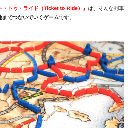
トゥ・ライド（Ticket to Ride）』
は、そんな列車
地までつないでいくゲーム
です。