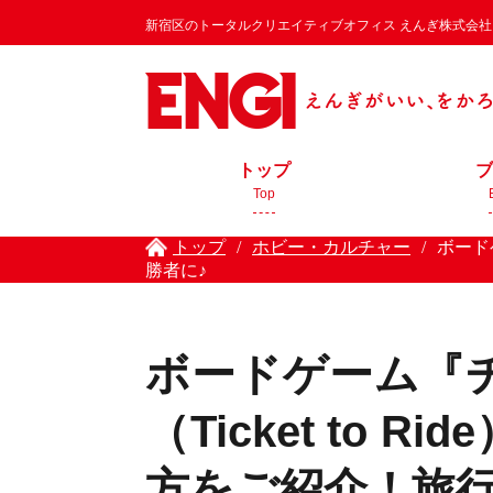
新宿区のトータルクリエイティブオフィス えんぎ株式会社 / EN
トップ
ブ
Top
トップ
/
ホビー・カルチャー
/
ボード
勝者に♪
ボードゲーム『
（Ticket to
方をご紹介！旅行