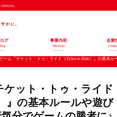
GI Inc.
ログ
事業内容
企業
Blog
Services
Comp
ゲーム『チケット・トゥ・ライド（Ticket to Ride）』の
チケット・トゥ・ライド
 Ride）』の基本ルールや遊び
気分でゲームの勝者に♪